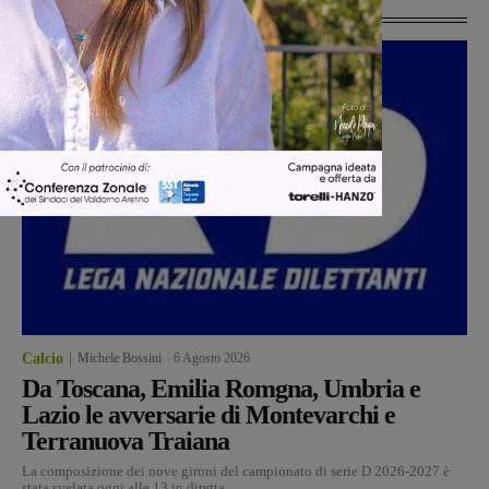
Ultime Calcio
Calcio
Michele Bossini
-
6 Agosto 2026
Da Toscana, Emilia Romgna, Umbria e
Lazio le avversarie di Montevarchi e
Terranuova Traiana
La composizione dei nove gironi del campionato di serie D 2026-2027 è
stata svelata oggi alle 13 in diretta...