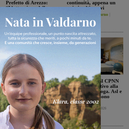
Prefetto di Arezzo:
continuità, appena un
“L’attenzione delle
paio i volti nuovi
istituzioni su questa
San Giovanni Valdarno
vicenda resta alta”
6 Agosto 2026
Cronaca
6 Agosto 2026
Punto Nascita, no alla
Punto nascita: il CPNN
deroga ma il Ministero
dà parere negativo alla
apre al monitoraggio di
richiesta di deroga. Asl e
sei mesi. Vadi: “Una
Regione esprimono
risposta che valutiamo
disappunto
positivamente anche se
Cronaca
6 Agosto 2026
con prudenza”
Cronaca
6 Agosto 2026