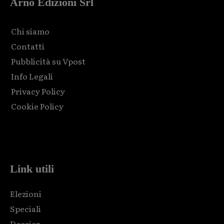
Arno Edizioni Srl
Chi siamo
Contatti
Pubblicità su Vpost
Info Legali
Privacy Policy
Cookie Policy
Html code here! Replace this with any non empty raw html
code and that's it.
Link utili
Elezioni
Speciali
Dossier