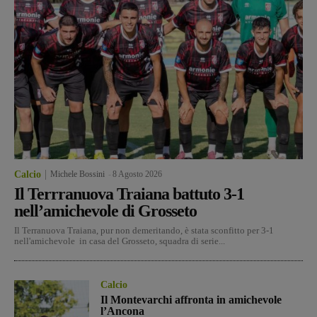
Calcio
Michele Bossini
-
8 Agosto 2026
Il Terrranuova Traiana battuto 3-1
nell’amichevole di Grosseto
Il Terranuova Traiana, pur non demeritando, è stata sconfitto per 3-1
nell'amichevole in casa del Grosseto, squadra di serie...
Calcio
Il Montevarchi affronta in amichevole
l’Ancona