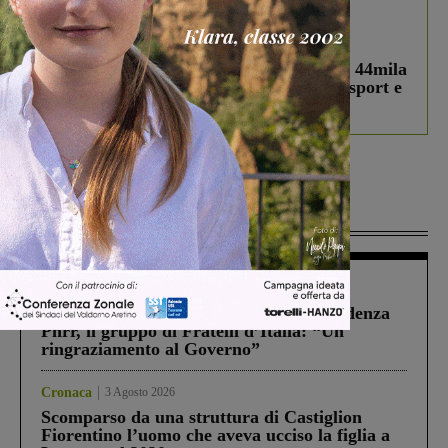
In vetrina
3 Agosto 2026
Estra Notizie agosto: Smart Cities, oltre 44mila
studenti coinvolti, torna il bando per lo sport e
debutta il podcast Estrair
Più lette
Figline Incisa Valdarno
1 Agosto 2026
Piscina di Figline finanziata oltre la scadenza
Pnrr, il gruppo di Fratelli d’Italia: “Un
ringraziamento al Governo”
Cronaca
3 Agosto 2026
Scomparso da una struttura di Castiglion
Fiorentino l’uomo che aveva ucciso la figlia a