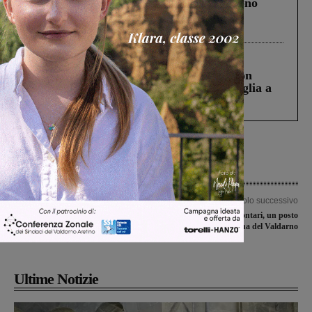
Un anno fa la strage in A1 in cui morirono
Gianni, Giulia e Franco. Lo schianto, il
processo, lo stop ai sorpassi fra tir....
Cronaca
3 Agosto 2026
Scomparso da una struttura di Castiglion
Fiorentino l’uomo che aveva ucciso la figlia a
Levane nel 2020
Articolo precedente
Articolo successivo
Valdarnesi in Coppa Toscana, i
Bando per giovani volontari, un posto
risultati nella seconda giornata dei
alla Cna del Valdarno
triangolari del primo turno
Ultime Notizie