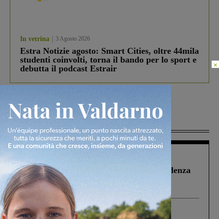
In vetrina
3 Agosto 2026
Estra Notizie agosto: Smart Cities, oltre 44mila
studenti coinvolti, torna il bando per lo sport e
×
debutta il podcast Estrair
Più lette
Figline Incisa Valdarno
1 Agosto 2026
Piscina di Figline finanziata oltre la scadenza
Pnrr, il gruppo di Fratelli d’Italia: “Un
ringraziamento al Governo”
Cronaca
4 Agosto 2026