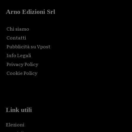
Arno Edizioni Srl
Chi siamo
Contatti
Pubblicità su Vpost
Info Legali
Privacy Policy
Cookie Policy
Html code here! Replace this with any non empty raw html
code and that's it.
Link utili
Elezioni