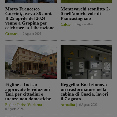
Morto Francesco
Montevarchi sconfitto 2-
Guccini, aveva 86 anni.
0 nell’amichevole di
Il 25 aprile del 2024
Piancastagnaio
venne a Gropina per
Calcio
6 Agosto 2026
celebrare la Liberazione
Cronaca
6 Agosto 2026
Figline e Incisa:
Reggello: Enel rinnova
approvate le riduzioni
un trasformatore nella
Tari per cittadini e
cabina di Cascia, lavori
utenze non domestiche
il 7 agosto
Figline Incisa Valdarno
Attualità
6 Agosto 2026
6 Agosto 2026