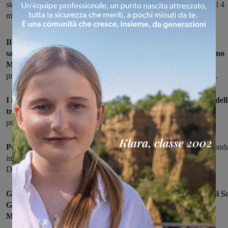
stati resi noti i candidati scelti per le prossime elezioni politiche del 4
marzo
Il Movimento 5 Stelle, attraverso le parlamentarie, ha scelto:
saranno l'avvocato Donella Bonciani, di Montevarchi, e Tiziano
Mugnai, di San Giovanni
, i candidati del Valdarno aretino nelle
prossime elezioni politiche del 4 marzo per i collegi plurinominali.
I nomi sono stati ufficializzati in serata a Pescara in chiusura del
tre giorni del 'Villaggio Rousseau'
organizzato per presentare il
programma di M5S.
Per i collegi plurinominali, dunque, Donella Bonciani
è la second
in lista per il Senato,
Tiziano Mugnai
il quarto per la Camera dei
Deputati.
Grande la soddisfazione espressa dal capogruppo consiliare di S
Giovanni, Tommaso Pierazzi, e da tutti gli appartenente al
Movimento 5 Stelle del Valdarno.