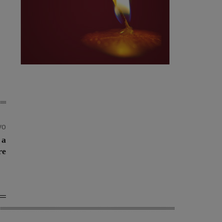
vo
 a
re