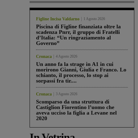
Figline Incisa Valdarno
1 Agosto 2026
Piscina di Figline finanziata oltre la
scadenza Pnrr, il gruppo di Fratelli
d’Italia: “Un ringraziamento al
Governo”
Cronaca
4 Agosto 2026
Un anno fa la strage in A1 in cui
morirono Gianni, Giulia e Franco. Lo
schianto, il processo, lo stop ai
sorpassi fra tir....
Cronaca
3 Agosto 2026
Scomparso da una struttura di
Castiglion Fiorentino l’uomo che
aveva ucciso la figlia a Levane nel
2020
In Vetrina