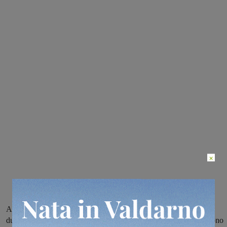
×
A Pescara dove si sono tenuti i tre giorni del Villaggio Rousseau,
durante i quali è stato presentato il programma dei pentastellati, sono