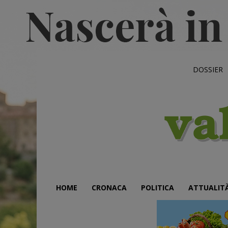
DOSSIER
HOME
CRONACA
POLITICA
ATTUALIT