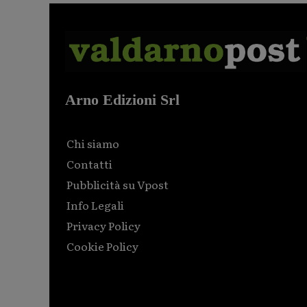
Arno Edizioni Srl
Chi siamo
Contatti
Pubblicità su Vpost
Info Legali
Privacy Policy
Cookie Policy
Html code here! Replace this with any non empty raw
html code and that's it.