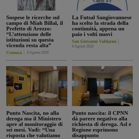
Sospese le ricerche sul
La Futsal Sangiovannese
campo di Miah Billal, il
ha scelto la strada della
Prefetto di Arezzo:
continuità, appena un
“L’attenzione delle
paio i volti nuovi
istituzioni su questa
San Giovanni Valdarno
vicenda resta alta”
6 Agosto 2026
Cronaca
6 Agosto 2026
Punto Nascita, no alla
Punto nascita: il CPNN
deroga ma il Ministero
dà parere negativo alla
apre al monitoraggio di
richiesta di deroga. Asl e
sei mesi. Vadi: “Una
Regione esprimono
risposta che valutiamo
disappunto