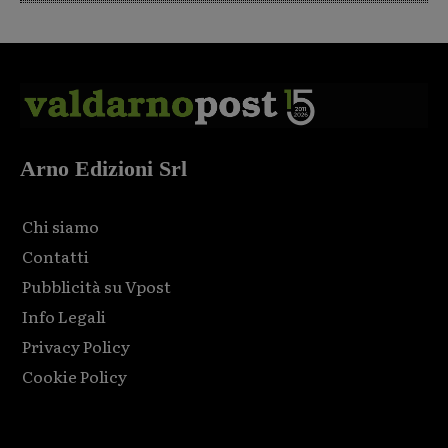
Arno Edizioni Srl
Chi siamo
Contatti
Pubblicità su Vpost
Info Legali
Privacy Policy
Cookie Policy
Html code here! Replace this with any non empty raw html
code and that's it.