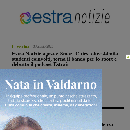
In vetrina
3 Agosto 2026
Estra Notizie agosto: Smart Cities, oltre 44mila
×
studenti coinvolti, torna il bando per lo sport e
debutta il podcast Estrair
Più lette
Figline Incisa Valdarno
1 Agosto 2026
Piscina di Figline finanziata oltre la scadenza
Pnrr, il gruppo di Fratelli d’Italia: “Un