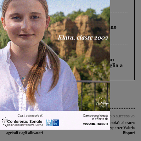
ringraziamento al Governo”
Cronaca
4 Agosto 2026
Un anno fa la strage in A1 in cui morirono
Gianni, Giulia e Franco. Lo schianto, il
processo, lo stop ai sorpassi fra tir....
Cronaca
3 Agosto 2026
Scomparso da una struttura di Castiglion
Fiorentino l’uomo che aveva ucciso la figlia a
Levane nel 2020
Articolo precedente
Articolo successivo
Torna l’antica Fiera del Bestiame, nel
‘Dentro una storia’: al teatro
fine settimana spazio ai produttori
comunale il fotoreporter Valerio
agricoli e agli allevatori
Bispuri