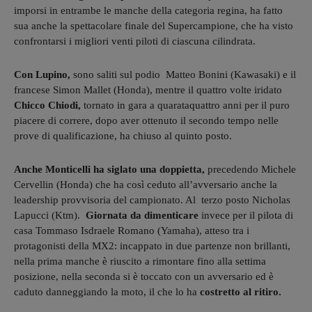
imporsi in entrambe le manche della categoria regina, ha fatto
sua anche la spettacolare finale del Supercampione, che ha visto
confrontarsi i migliori venti piloti di ciascuna cilindrata.
Con Lupino,
sono saliti sul podio Matteo Bonini (Kawasaki) e il
francese Simon Mallet (Honda), mentre il quattro volte iridato
Chicco Chiodi,
tornato in gara a quarataquattro anni per il puro
piacere di correre, dopo aver ottenuto il secondo tempo nelle
prove di qualificazione, ha chiuso al quinto posto.
Anche Monticelli ha siglato una doppietta,
precedendo Michele
Cervellin (Honda) che ha così ceduto all’avversario anche la
leadership provvisoria del campionato. Al terzo posto Nicholas
Lapucci (Ktm).
Giornata da dimenticare
invece per il pilota di
casa Tommaso Isdraele Romano (Yamaha), atteso tra i
protagonisti della MX2: incappato in due partenze non brillanti,
nella prima manche è riuscito a rimontare fino alla settima
posizione, nella seconda si è toccato con un avversario ed è
caduto danneggiando la moto, il che lo ha
costretto al ritiro.