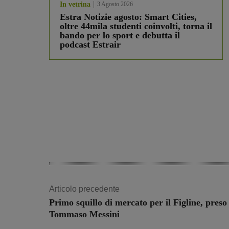
In vetrina
3 Agosto 2026
Estra Notizie agosto: Smart Cities,
oltre 44mila studenti coinvolti, torna il
bando per lo sport e debutta il
podcast Estrair
Articolo precedente
Primo squillo di mercato per il Figline, preso
Tommaso Messini