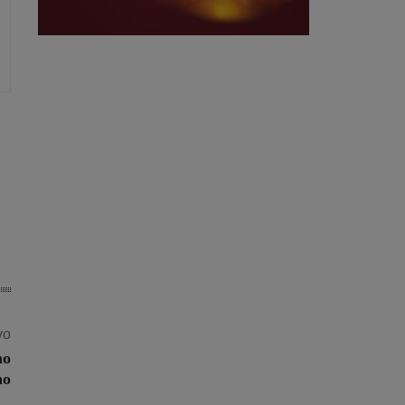
vo
no
no