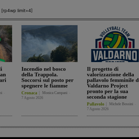
[rp4wp limit=4]
i
Incendio nel bosco
Il progetto di
San
della Trappola.
valorizzazione della
ari
Soccorsi sul posto per
pallavolo femminile d
spegnere le fiamme
Valdarno Project
pronto per la sua
ni
-
Cronaca
Monica Campani
-
seconda stagione
7 Agosto 2026
Pallavolo
Michele Bossini
-
7 Agosto 2026