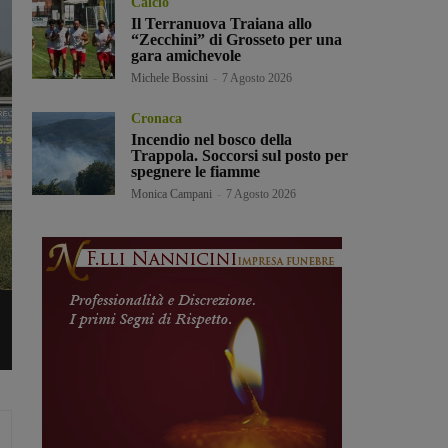
Calcio
Il Terranuova Traiana allo
“Zecchini” di Grosseto per una
gara amichevole
Michele Bossini
-
7 Agosto 2026
Cronaca
Incendio nel bosco della
Trappola. Soccorsi sul posto per
spegnere le fiamme
Monica Campani
-
7 Agosto 2026