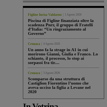
Figline Incisa Valdarno
1 Agosto 2026
Piscina di Figline finanziata oltre la
scadenza Pnrr, il gruppo di Fratelli
d’Italia: “Un ringraziamento al
Governo”
Cronaca
4 Agosto 2026
Un anno fa la strage in A1 in cui
morirono Gianni, Giulia e Franco. Lo
schianto, il processo, lo stop ai
sorpassi fra tir....
Cronaca
3 Agosto 2026
Scomparso da una struttura di
Castiglion Fiorentino l’uomo che
aveva ucciso la figlia a Levane nel
2020
In Vetrina