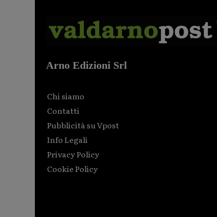
Arno Edizioni Srl
Chi siamo
Contatti
Pubblicità su Vpost
Info Legali
Privacy Policy
Cookie Policy
Html code here! Replace this with any non empty raw
html code and that's it.