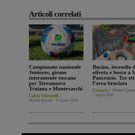
Articoli correlati
Campionato nazionale
Bucine, incendio d
Juniores, girone
oliveta e bosco a 
interamente toscano
Pancrazio. Tre ett
per Terranuova
l’area bruciata
Traiana e Montevarchi
Cronaca
Monica Campa
7 Agosto 2026
Calcio Giovanili
Michele Bossini
-
8 Agosto 2026