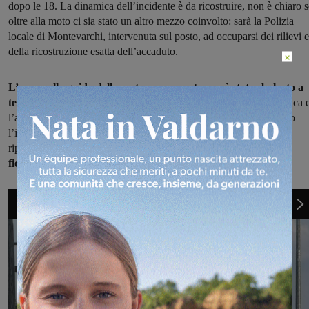
dopo le 18. La dinamica dell’incidente è da ricostruire, non è chiaro s
oltre alla moto ci sia stato un altro mezzo coinvolto: sarà la Polizia
locale di Montevarchi, intervenuta sul posto, ad occuparsi dei rilievi e
della ricostruzione esatta dell’accaduto.
×
L’uomo alla guida della moto, un sessantenne, è stato sbalzato a
terra.
Per i soccorsi sono arrivati i sanitari del 118 con l’automedica 
l’ambulanza della Misericordia di Terranuova. Poi è stato richiesto
l’intervento dell’elisoccorso Pegaso: in considerazione delle ferite
riportate, l’uomo
è stato portato in codice giallo all’ospedale
fiorentino di Careggi.
1
di 8