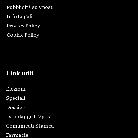
Pubblicità su Vpost
Info Legali
Privacy Policy
Cookie Policy
Html code here! Replace this with any non empty raw html
code and that's it.
Link utili
Elezioni
Speciali
Dossier
I sondaggi di Vpost
Comunicati Stampa
Farmacie