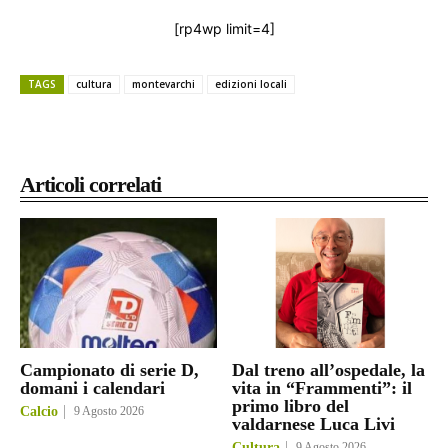
[rp4wp limit=4]
TAGS
cultura
montevarchi
edizioni locali
Articoli correlati
Campionato di serie D,
Dal treno all’ospedale, la
domani i calendari
vita in “Frammenti”: il
primo libro del
Calcio
9 Agosto 2026
valdarnese Luca Livi
Cultura
9 Agosto 2026