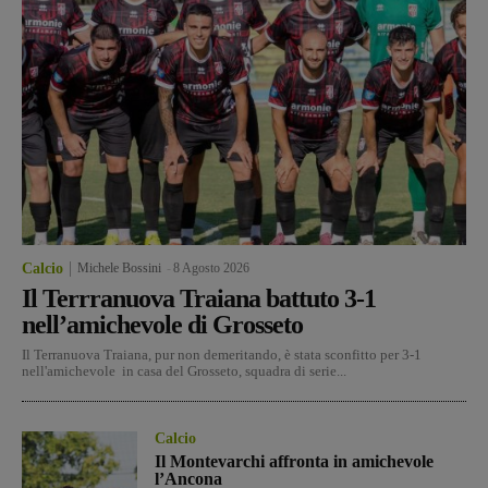
Calcio
Michele Bossini
-
8 Agosto 2026
Il Terrranuova Traiana battuto 3-1
nell’amichevole di Grosseto
Il Terranuova Traiana, pur non demeritando, è stata sconfitto per 3-1
nell'amichevole in casa del Grosseto, squadra di serie...
Calcio
Il Montevarchi affronta in amichevole
l’Ancona