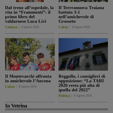
Dal treno all’ospedale, la
Il Terrranuova Traiana
vita in “Frammenti”: il
battuto 3-1
primo libro del
nell’amichevole di
valdarnese Luca Livi
Grosseto
Cultura
9 Agosto 2026
Calcio
8 Agosto 2026
Il Montevarchi affronta
Reggello, i consiglieri di
in amichevole l’Ancona
opposizione: “La TARI
2026 resta più alta di
Calcio
8 Agosto 2026
quella del 2022”
Politica
8 Agosto 2026
In Vetrina