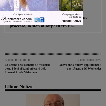
Levane nel 2020
Cronaca
4 Agosto 2026
Un anno fa la strage in A1 in cui morirono
Gianni, Giulia e Franco. Lo schianto, il
processo, lo stop ai sorpassi fra tir....
Articolo precedente
Articolo successivo
La Befana delle Manette del Valdarno
Nuovo anno e nuovi appuntamenti
porta i doni ai bambini ospiti della
per l’Agenda del Weekender
Fraternità della Visitazione
Ultime Notizie