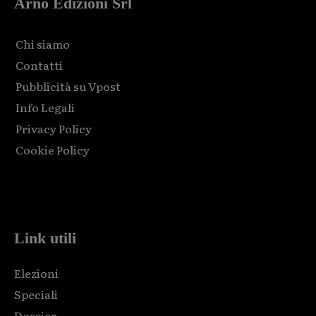
Arno Edizioni Srl
Chi siamo
Contatti
Pubblicità su Vpost
Info Legali
Privacy Policy
Cookie Policy
Html code here! Replace this with any non empty raw html
code and that's it.
Link utili
Elezioni
Speciali
Dossier