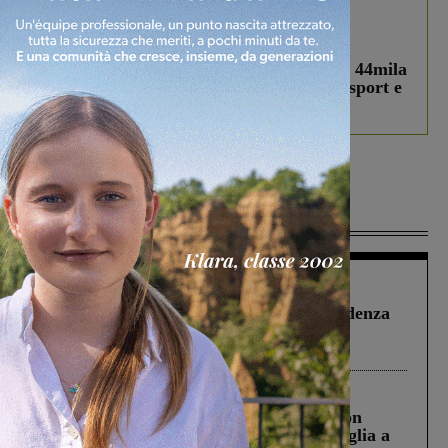
In vetrina
3 Agosto 2026
Estra Notizie agosto: Smart Cities, oltre 44mila
studenti coinvolti, torna il bando per lo sport e
debutta il podcast Estrair
Più lette
Figline Incisa Valdarno
1 Agosto 2026
Piscina di Figline finanziata oltre la scadenza
Pnrr, il gruppo di Fratelli d’Italia: “Un
ringraziamento al Governo”
Cronaca
3 Agosto 2026
Scomparso da una struttura di Castiglion
Fiorentino l’uomo che aveva ucciso la figlia a