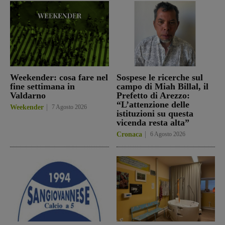
Weekender: cosa fare nel
Sospese le ricerche sul
fine settimana in
campo di Miah Billal, il
Valdarno
Prefetto di Arezzo:
“L’attenzione delle
Weekender
7 Agosto 2026
istituzioni su questa
vicenda resta alta”
Cronaca
6 Agosto 2026