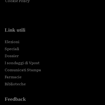
Cookie Policy
Html code here! Replace this with any non empty raw html
code and that's it.
Link utili
Elezioni
Speciali
Dossier
I sondaggi di Vpost
Comunicati Stampa
Farmacie
Biblioteche
Feedback