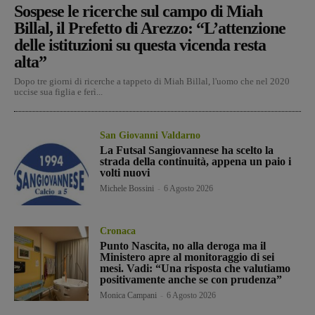
Sospese le ricerche sul campo di Miah
Billal, il Prefetto di Arezzo: “L’attenzione
delle istituzioni su questa vicenda resta
alta”
Dopo tre giorni di ricerche a tappeto di Miah Billal, l'uomo che nel 2020
uccise sua figlia e ferì...
San Giovanni Valdarno
La Futsal Sangiovannese ha scelto la
strada della continuità, appena un paio i
volti nuovi
Michele Bossini
-
6 Agosto 2026
Cronaca
Punto Nascita, no alla deroga ma il
Ministero apre al monitoraggio di sei
mesi. Vadi: “Una risposta che valutiamo
positivamente anche se con prudenza”
Monica Campani
-
6 Agosto 2026