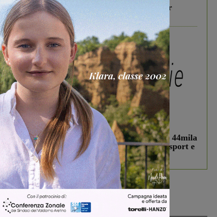
Gita di famiglia a Firenze: 5 idee per far
divertire i tuoi figli
In vetrina
3 Agosto 2026
Estra Notizie agosto: Smart Cities, oltre 44mila
studenti coinvolti, torna il bando per lo sport e
debutta il podcast Estrair
Più lette