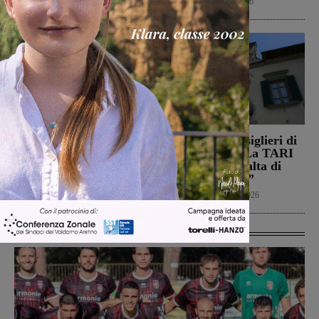
Cultura
9 Agosto 2026
Calcio
8 Agosto 2026
Il Montevarchi affronta
Reggello, i consiglieri di
in amichevole l’Ancona
opposizione: “La TARI
2026 resta più alta di
Calcio
8 Agosto 2026
quella del 2022”
Politica
8 Agosto 2026
Ultime Calcio