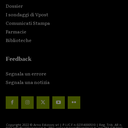
Dossier
I sondaggi di Vpost
Comunicati Stampa
Farmacie
Biblioteche
Feedback
Segnala un errore
Segnala una notizia
Copyright 2022 © Arno Edizioni srl | P.I./C.F n.02314000510 | Reg. Trib. AR n.
9/11 info@valdarnopost.it - PEC: arnoedizioni@legalmail.it - tel. 055.5353443