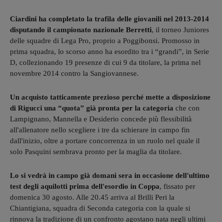
Ciardini ha completato la trafila delle giovanili nel 2013-2014
disputando il campionato nazionale Berretti
, il torneo Juniores
delle squadre di Lega Pro, proprio a Poggibonsi. Promosso in
prima squadra, lo scorso anno ha esordito tra i “grandi”, in Serie
D, collezionando 19 presenze di cui 9 da titolare, la prima nel
novembre 2014 contro la Sangiovannese.
Un acquisto tatticamente prezioso perché mette a disposizione
di Rigucci una “quota” già pronta per la categoria
che con
Lampignano, Mannella e Desiderio concede più flessibilità
all'allenatore nello scegliere i tre da schierare in campo fin
dall'inizio, oltre a portare concorrenza in un ruolo nel quale il
solo Pasquini sembrava pronto per la maglia da titolare.
Lo si vedrà in campo già domani sera in occasione dell'ultimo
test degli aquilotti prima dell'esordio in Coppa
, fissato per
domenica 30 agosto. Alle 20.45 arriva al Brilli Peri la
Chiantigiana, squadra di Seconda categoria con la quale si
rinnova la tradizione di un confronto agostano nata negli ultimi