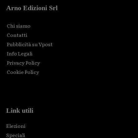
Arno Edizioni Srl
Chi siamo
Contatti
Pubblicità su Vpost
Info Legali
Privacy Policy
Cookie Policy
Html code here! Replace this with any non empty raw html
code and that's it.
Link utili
Elezioni
Speciali