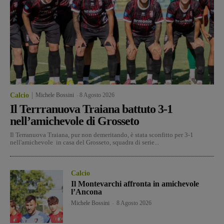
Calcio
Michele Bossini
-
8 Agosto 2026
Il Terrranuova Traiana battuto 3-1
nell’amichevole di Grosseto
Il Terranuova Traiana, pur non demeritando, è stata sconfitto per 3-1
nell'amichevole in casa del Grosseto, squadra di serie...
Calcio
Il Montevarchi affronta in amichevole
l’Ancona
Michele Bossini
-
8 Agosto 2026