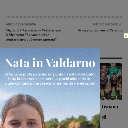
Articolo precedente
Articolo successivo
Migranti, l’Associazione Volontari per
Synergy, preso anche Yerandy
la Sicurezza: “La voce di chi è
×
contrario non può essere ignorata”
Articoli correlati
Dal treno all’ospedale, la
Il Terrranuova Traiana
vita in “Frammenti”: il
battuto 3-1
primo libro del
nell’amichevole di
valdarnese Luca Livi
Grosseto