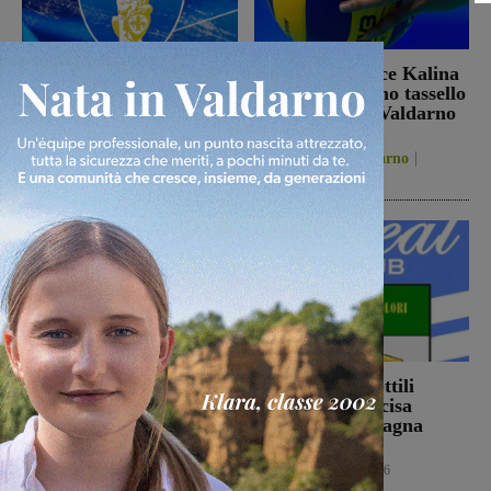
Il 26 agosto cena e
La schiacciatrice Kalina
presentazione in piazza
Pylinska l’ultimo tassello
per la Sangiovannese
della Passione Valdarno
Volley
San Giovanni Valdarno
5 Agosto 2026
Figline Incisa Valdarno
5 Agosto 2026
Ennesimo atto di
Con Stefano Sottili
violenza contro gli
l’Ideal Club Incisa
animali: a Montalto
chiude la campagna
gatto colpito da pallini.
acquisti
Enpa: “Atto
Calcio
5 Agosto 2026
ingiustificabile”