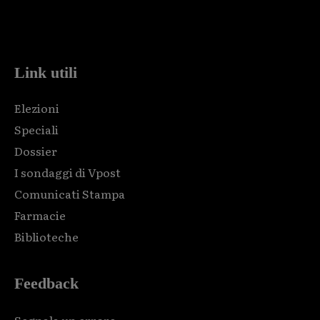
Html code here! Replace this with any non empty raw html
code and that's it.
Link utili
Elezioni
Speciali
Dossier
I sondaggi di Vpost
Comunicati Stampa
Farmacie
Biblioteche
Feedback
Segnala un errore