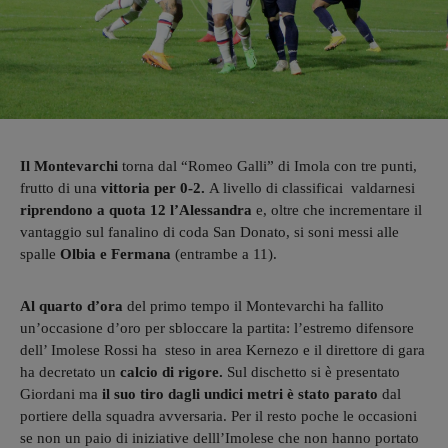
Il Montevarchi
torna dal “Romeo Galli” di Imola con tre punti,
frutto di una
vittoria per 0-2.
A livello di classificai valdarnesi
riprendono a quota 12 l’Alessandra
e, oltre che incrementare il
vantaggio sul fanalino di coda San Donato, si soni messi alle
spalle
Olbia e Fermana
(entrambe a 11).
Al quarto d’ora
del primo tempo il Montevarchi ha fallito
un’occasione d’oro per sbloccare la partita: l’estremo difensore
dell’ Imolese Rossi ha steso in area Kernezo e il direttore di gara
ha decretato un
calcio di rigore.
Sul dischetto si è presentato
Giordani ma
il suo tiro dagli undici metri è stato parato
dal
portiere della squadra avversaria. Per il resto poche le occasioni
se non un paio di iniziative delll’Imolese che non hanno portato