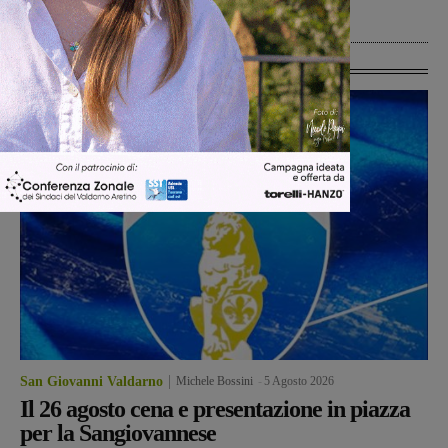
Cronaca
5 Agosto 2026
Ultime Calcio
San Giovanni Valdarno
Michele Bossini
-
5 Agosto 2026
Il 26 agosto cena e presentazione in piazza
per la Sangiovannese