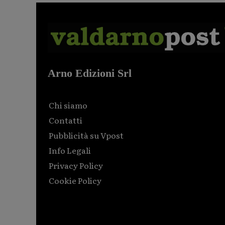
Arno Edizioni Srl
Chi siamo
Contatti
Pubblicità su Vpost
Info Legali
Privacy Policy
Cookie Policy
Html code here! Replace this with any non empty raw
html code and that's it.