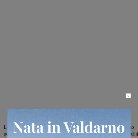
×
Le aquilotte hanno battuto il Calcetto Insieme e sono salite al primo
posto in serie D, la Sangiovannese ha liquidato il Bellaria Cappuccini