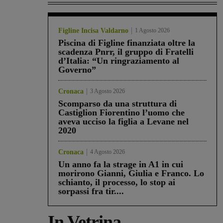
Figline Incisa Valdarno
1 Agosto 2026
Piscina di Figline finanziata oltre la
scadenza Pnrr, il gruppo di Fratelli
d’Italia: “Un ringraziamento al
Governo”
Cronaca
3 Agosto 2026
Scomparso da una struttura di
Castiglion Fiorentino l’uomo che
aveva ucciso la figlia a Levane nel
2020
Cronaca
4 Agosto 2026
Un anno fa la strage in A1 in cui
morirono Gianni, Giulia e Franco. Lo
schianto, il processo, lo stop ai
sorpassi fra tir....
In Vetrina