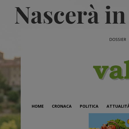
DOSSIER
HOME
CRONACA
POLITICA
ATTUALIT