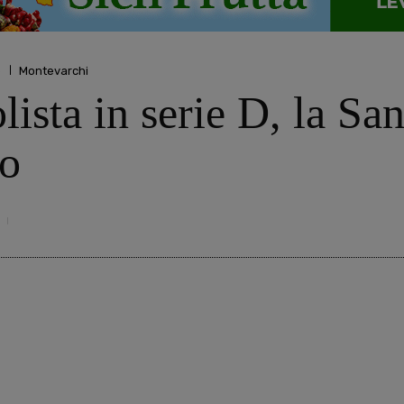
o
Montevarchi
ista in serie D, la Sa
to