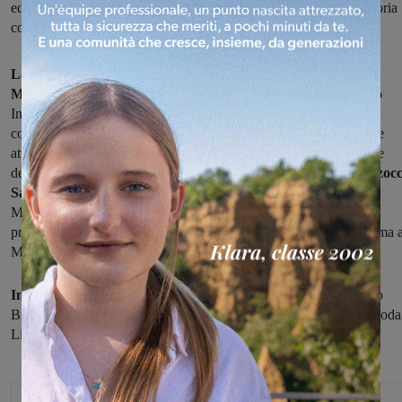
ed è seconda in attesa del derby di domenica. In serie C sesta vittoria
consecutiva per la Vigor calcio femminile
La prima piazza
nel campionato di serie D parla valdarnese:
il
Montevarchi
infatti, battendo domenica scorsa per 5-0 il Calcetto
Insieme (reti di Bigazzi, Bertozzi e Grifoni più due autoreti) ha
conquistato la vetta. Al secondo posto in tandem con il Filecchio e
attardata di un punto (con una partita in più in quanto, a differenze
delle montevarchine, non ha effettuato il turno di riposo),
la Marzoc
Sangiovannese,
reduce dal successo per 2-0 (in gol Tognaccini e
Monciatti) sul Bellaria Cappuccini.
La battaglia per la vetta
si
presenta quindi molto interessante, tanto più che domenica prossima 
Montevarchi
sarà derby.
In serie C la Vigor calcio femminile
superando per 0-2 (a segno
Briccolani nel primo tempo e Balloni nella ripresa) il fanalino di coda
Livorno Sorgenti ha colto la
sesta vittoria consecutiva.