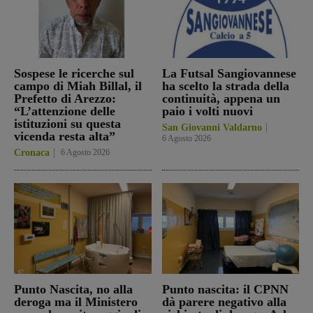
Sospese le ricerche sul
La Futsal Sangiovannese
campo di Miah Billal, il
ha scelto la strada della
Prefetto di Arezzo:
continuità, appena un
“L’attenzione delle
paio i volti nuovi
istituzioni su questa
San Giovanni Valdarno
vicenda resta alta”
6 Agosto 2026
Cronaca
6 Agosto 2026
Punto Nascita, no alla
Punto nascita: il CPNN
deroga ma il Ministero
dà parere negativo alla