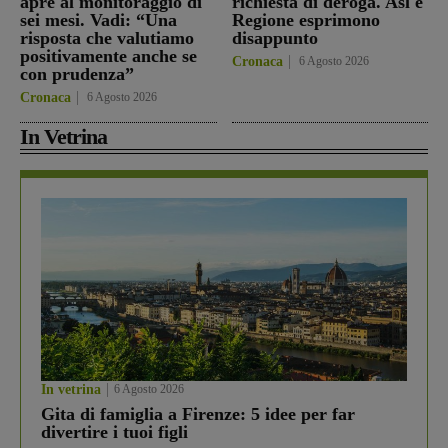
apre al monitoraggio di
richiesta di deroga. Asl e
sei mesi. Vadi: “Una
Regione esprimono
risposta che valutiamo
disappunto
positivamente anche se
Cronaca
6 Agosto 2026
con prudenza”
Cronaca
6 Agosto 2026
In Vetrina
In vetrina
6 Agosto 2026
Gita di famiglia a Firenze: 5 idee per far
divertire i tuoi figli