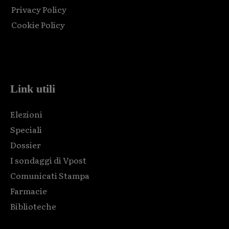
Privacy Policy
Cookie Policy
Html code here! Replace this with any non empty raw html
code and that's it.
Link utili
Elezioni
Speciali
Dossier
I sondaggi di Vpost
Comunicati Stampa
Farmacie
Biblioteche