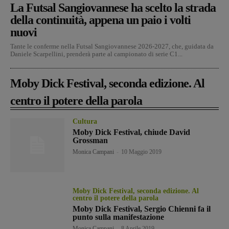
La Futsal Sangiovannese ha scelto la strada
della continuità, appena un paio i volti
nuovi
Tante le conferme nella Futsal Sangiovannese 2026-2027, che, guidata da
Daniele Scarpellini, prenderà parte al campionato di serie C1...
Moby Dick Festival, seconda edizione. Al
centro il potere della parola
Cultura
Moby Dick Festival, chiude David
Grossman
Monica Campani
-
10 Maggio 2019
Moby Dick Festival, seconda edizione. Al
centro il potere della parola
Moby Dick Festival, Sergio Chienni fa il
punto sulla manifestazione
Monica Campani
-
8 Aprile 2019