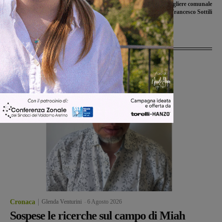
nel campionato di calcio a 5 femminile
l’analisi del consigliere comunale
Anspi
Francesco Sottili
Ultime Notizie
Cronaca
Glenda Venturini
-
6 Agosto 2026
Sospese le ricerche sul campo di Miah