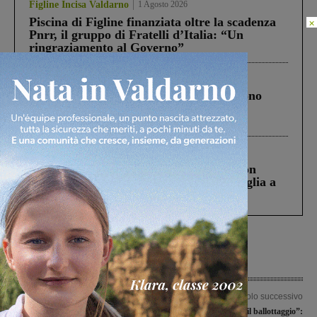
Figline Incisa Valdarno
1 Agosto 2026
Piscina di Figline finanziata oltre la scadenza
×
Pnrr, il gruppo di Fratelli d’Italia: “Un
ringraziamento al Governo”
Cronaca
4 Agosto 2026
Un anno fa la strage in A1 in cui morirono
Gianni, Giulia e Franco. Lo schianto, il
processo, lo stop ai sorpassi fra tir....
Cronaca
3 Agosto 2026
Scomparso da una struttura di Castiglion
Fiorentino l’uomo che aveva ucciso la figlia a
Levane nel 2020
Articolo precedente
Articolo successivo
Alle ragazze della A.S. Datte la vittoria
“Candidati verso il ballottaggio”: