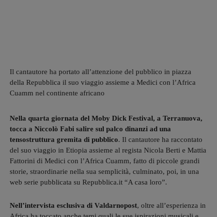
Il cantautore ha portato all’attenzione del pubblico in piazza
della Repubblica il suo viaggio assieme a Medici con l’Africa
Cuamm nel continente africano
Nella quarta giornata del Moby Dick Festival, a Terranuova,
tocca a Niccolò Fabi salire sul palco dinanzi ad una
tensostruttura gremita di pubblico
. Il cantautore ha raccontato
del suo viaggio in Etiopia assieme al regista Nicola Berti e Mattia
Fattorini di Medici con l’Africa Cuamm, fatto di piccole grandi
storie, straordinarie nella sua semplicità, culminato, poi, in una
web serie pubblicata su Repubblica.it “A casa loro”.
Nell’intervista esclusiva di Valdarnopost
, oltre all’esperienza in
Africa ha toccato anche temi quali le sue ispirazioni musicali e