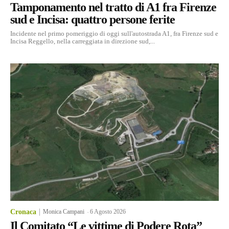
Tamponamento nel tratto di A1 fra Firenze
sud e Incisa: quattro persone ferite
Incidente nel primo pomeriggio di oggi sull'autostrada A1, fra Firenze sud e
Incisa Reggello, nella carreggiata in direzione sud,...
Cronaca
Monica Campani
-
6 Agosto 2026
Il Comitato “Le vittime di Podere Rota”