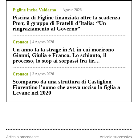
Figline Incisa Valdarno
1 Agosto 2026
Piscina di Figline finanziata oltre la scadenza
Pnrr, il gruppo di Fratelli d’Italia: “Un
ringraziamento al Governo”
Cronaca
4 Agosto 2026
Un anno fa la strage in A1 in cui morirono
Gianni, Giulia e Franco. Lo schianto, il
processo, lo stop ai sorpassi fra tir....
Cronaca
3 Agosto 2026
Scomparso da una struttura di Castiglion
Fiorentino l’uomo che aveva ucciso la figlia a
Levane nel 2020
Articolo precedente
Articolo successivo