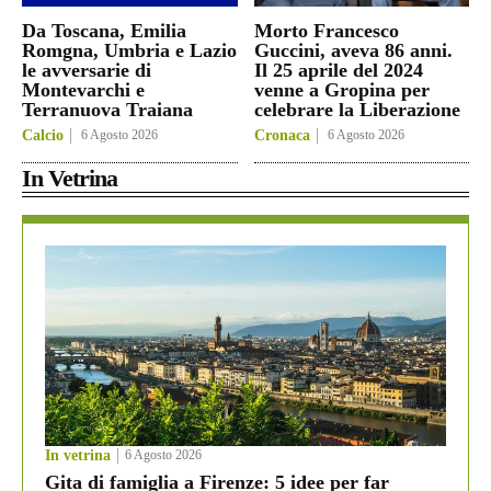
Da Toscana, Emilia
Morto Francesco
Romgna, Umbria e Lazio
Guccini, aveva 86 anni.
le avversarie di
Il 25 aprile del 2024
Montevarchi e
venne a Gropina per
Terranuova Traiana
celebrare la Liberazione
Calcio
6 Agosto 2026
Cronaca
6 Agosto 2026
In Vetrina
In vetrina
6 Agosto 2026
Gita di famiglia a Firenze: 5 idee per far