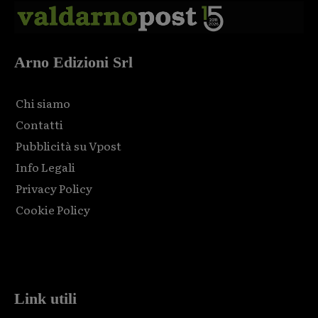
Arno Edizioni Srl
Chi siamo
Contatti
Pubblicità su Vpost
Info Legali
Privacy Policy
Cookie Policy
Html code here! Replace this with any non empty raw html
code and that's it.
Link utili