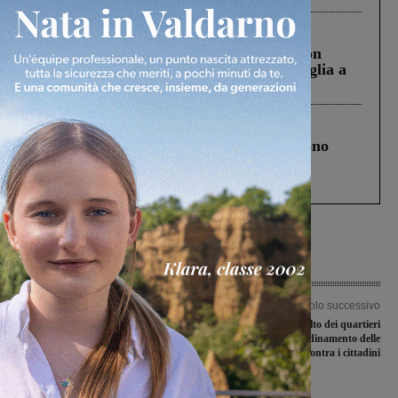
Cronaca
3 Agosto 2026
Scomparso da una struttura di Castiglion
Fiorentino l’uomo che aveva ucciso la figlia a
Levane nel 2020
Cronaca
4 Agosto 2026
Un anno fa la strage in A1 in cui morirono
Gianni, Giulia e Franco. Lo schianto, il
processo, lo stop ai sorpassi fra tir....
Articolo precedente
Articolo successivo
Amministrative, al voto l’11 giugno.
“Campagna di ascolto dei quartieri
In Valdarno si rinnovano sindaci e
della città”: il Coordinamento delle
consigli comunali a Rignano e
Liste civiche incontra i cittadini
Reggello