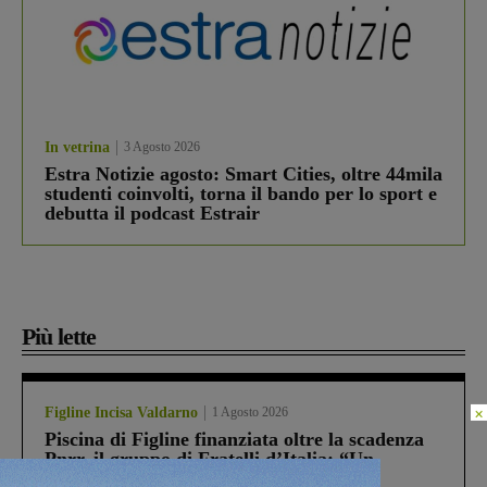
In vetrina
3 Agosto 2026
Estra Notizie agosto: Smart Cities, oltre 44mila
studenti coinvolti, torna il bando per lo sport e
debutta il podcast Estrair
Più lette
×
Figline Incisa Valdarno
1 Agosto 2026
Piscina di Figline finanziata oltre la scadenza
Pnrr, il gruppo di Fratelli d’Italia: “Un
ringraziamento al Governo”