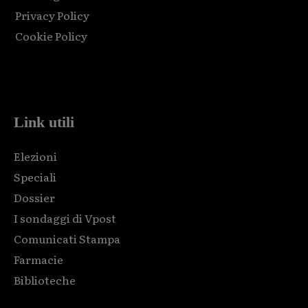
Privacy Policy
Cookie Policy
Html code here! Replace this with any non empty raw html
code and that's it.
Link utili
Elezioni
Speciali
Dossier
I sondaggi di Vpost
Comunicati Stampa
Farmacie
Biblioteche