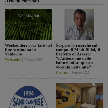
Articoli correlati
Weekender: cosa fare nel
Sospese le ricerche sul
fine settimana in
campo di Miah Billal, il
Valdarno
Prefetto di Arezzo:
“L’attenzione delle
Weekender
7 Agosto 2026
istituzioni su questa
vicenda resta alta”
Cronaca
6 Agosto 2026