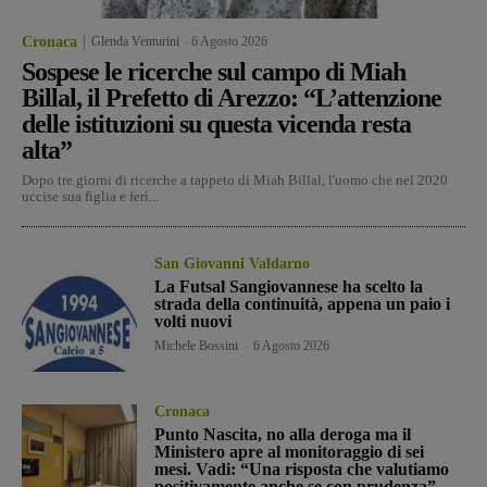
Cronaca
Glenda Venturini
-
6 Agosto 2026
Sospese le ricerche sul campo di Miah
Billal, il Prefetto di Arezzo: “L’attenzione
delle istituzioni su questa vicenda resta
alta”
Dopo tre giorni di ricerche a tappeto di Miah Billal, l'uomo che nel 2020
uccise sua figlia e ferì...
San Giovanni Valdarno
La Futsal Sangiovannese ha scelto la
strada della continuità, appena un paio i
volti nuovi
Michele Bossini
-
6 Agosto 2026
Cronaca
Punto Nascita, no alla deroga ma il
Ministero apre al monitoraggio di sei
mesi. Vadi: “Una risposta che valutiamo
positivamente anche se con prudenza”