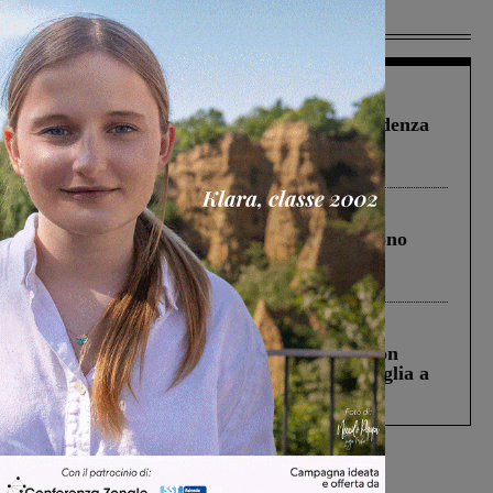
Più lette
Figline Incisa Valdarno
1 Agosto 2026
Piscina di Figline finanziata oltre la scadenza
Pnrr, il gruppo di Fratelli d’Italia: “Un
ringraziamento al Governo”
Cronaca
4 Agosto 2026
Un anno fa la strage in A1 in cui morirono
Gianni, Giulia e Franco. Lo schianto, il
processo, lo stop ai sorpassi fra tir....
Cronaca
3 Agosto 2026
Scomparso da una struttura di Castiglion
Fiorentino l’uomo che aveva ucciso la figlia a
Levane nel 2020