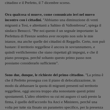
cittadino e il Prefetto, il 7 dicembre scorso.
Ora qualcosa si muove, come comunicato ieri nel nuovo
incontro con i cittadini.
"Abbiamo una diminuzione di venti
migranti a Tosi, e altrettanti a Saltino di Vallombrosa", spiega il
sindaco Benucci. "Per noi questo è un segnale importante: la
Prefettura di Firenze sembra aver recepito non solo le mie
istanze, ma anche quelle dei cittadini di Reggello. Certo, non può
bastare: il territorio reggellese è ancora in sovrannumero, e
quindi verificheremo che siano rispettati gli impegni, e che il
piano prosegua, perché soltanto questo primo passo non
possiamo considerarlo sufficiente".
Sono due, dunque, le richieste del primo cittadino.
"La prima è
che il Prefetto prosegua con il piano di delocalizzazione, in
modo da abbassare la quota di migranti presenti sul territorio
reggellese, oggi ancora troppo alta nonostante questi primi
spostamenti. L'altro obiettivo su cui mi auguro ci sarà presto la
firma, è quello dell'accordo fra Anci e Ministero, perché una
volta per tutte sia fissato un parametro specifico, per la presenza