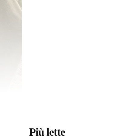
Più lette