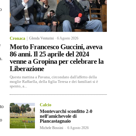
o
Cronaca
Glenda Venturini
-
6 Agosto 2026
e
Morto Francesco Guccini, aveva
86 anni. Il 25 aprile del 2024
a.
venne a Gropina per celebrare la
Liberazione
Questa mattina a Pavana, circondato dall'affetto della
moglie Raffaella, della figlia Teresa e dei familiari si è
spento, a...
Calcio
to
Montevarchi sconfitto 2-0
nell’amichevole di
to
Piancastagnaio
Michele Bossini
-
6 Agosto 2026