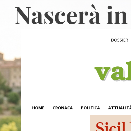
DOSSIER
HOME
CRONACA
POLITICA
ATTUALIT