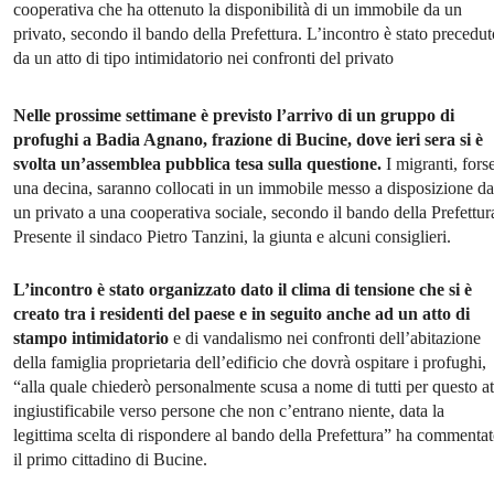
cooperativa che ha ottenuto la disponibilità di un immobile da un
privato, secondo il bando della Prefettura. L’incontro è stato precedut
da un atto di tipo intimidatorio nei confronti del privato
Nelle prossime settimane è previsto l’arrivo di un gruppo di
profughi a Badia Agnano, frazione di Bucine, dove ieri sera si è
svolta un’assemblea pubblica tesa sulla questione.
I migranti, fors
una decina, saranno collocati in un immobile messo a disposizione da
un privato a una cooperativa sociale, secondo il bando della Prefettur
Presente il sindaco Pietro Tanzini, la giunta e alcuni consiglieri.
L’incontro è stato organizzato dato il clima di tensione che si è
creato tra i residenti del paese e in seguito anche ad un atto di
stampo intimidatorio
e di vandalismo nei confronti dell’abitazione
della famiglia proprietaria dell’edificio che dovrà ospitare i profughi,
“alla quale chiederò personalmente scusa a nome di tutti per questo at
ingiustificabile verso persone che non c’entrano niente, data la
legittima scelta di rispondere al bando della Prefettura” ha commenta
il primo cittadino di Bucine.