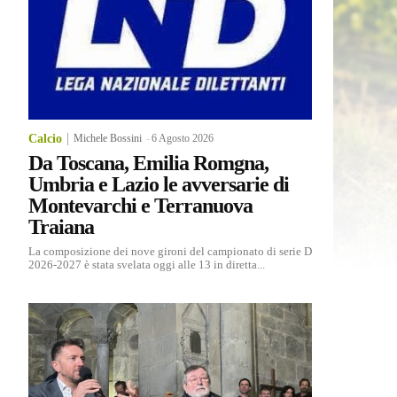
Calcio
Michele Bossini
-
6 Agosto 2026
Da Toscana, Emilia Romgna,
Umbria e Lazio le avversarie di
Montevarchi e Terranuova
Traiana
La composizione dei nove gironi del campionato di serie D
2026-2027 è stata svelata oggi alle 13 in diretta...