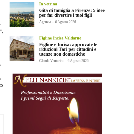
In vetrina
Gita di famiglia a Firenze: 5 idee
per far divertire i tuoi figli
Agenzia
-
6 Agosto 2026
e
”,
Figline Incisa Valdarno
Figline e Incisa: approvate le
riduzioni Tari per cittadini e
utenze non domestiche
Glenda Venturini
-
6 Agosto 2026
e
o
to