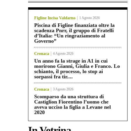
Figline Incisa Valdarno
1 Agosto 2026
Piscina di Figline finanziata oltre la
scadenza Pnrr, il gruppo di Fratelli
d’Italia: “Un ringraziamento al
Governo”
Cronaca
4 Agosto 2026
Un anno fa la strage in A1 in cui
morirono Gianni, Giulia e Franco. Lo
schianto, il processo, lo stop ai
sorpassi fra tir....
Cronaca
3 Agosto 2026
Scomparso da una struttura di
Castiglion Fiorentino l’uomo che
aveva ucciso la figlia a Levane nel
2020
In Vetrina