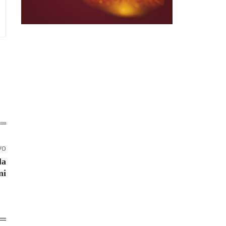
vo
la
ni