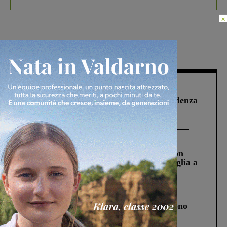
×
Più lette
Figline Incisa Valdarno
1 Agosto 2026
Piscina di Figline finanziata oltre la scadenza
Pnrr, il gruppo di Fratelli d’Italia: “Un
ringraziamento al Governo”
Cronaca
3 Agosto 2026
Scomparso da una struttura di Castiglion
Fiorentino l’uomo che aveva ucciso la figlia a
Levane nel 2020
Cronaca
4 Agosto 2026
Un anno fa la strage in A1 in cui morirono
Gianni, Giulia e Franco. Lo schianto, il
processo, lo stop ai sorpassi fra tir....