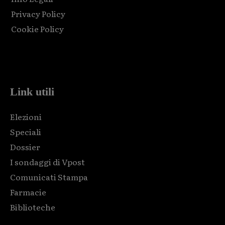
Privacy Policy
Cookie Policy
Html code here! Replace this with any non empty raw html
code and that's it.
Link utili
Elezioni
Speciali
Dossier
I sondaggi di Vpost
Comunicati Stampa
Farmacie
Biblioteche