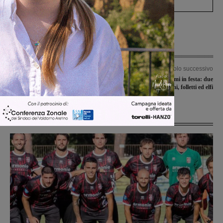
Articolo precedente
Articolo successivo
Appuntamento domani sera con la
Laterina Pergine, Gnomi in festa: due
“Staffetta sotto le stelle”
giorni tra gnomi, folletti ed elfi
Ultime Notizie