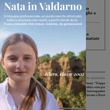
Cronaca
3 Agosto 2026
Scomparso da una struttura di Castiglion
Fiorentino l’uomo che aveva ucciso la figlia a
Levane nel 2020
Cronaca
5 Agosto 2026
Continuano le ricerche di Miah Billal. La
Prefettura: “In caso di avvistamento contattate
il 112”
Articolo precedente
Articolo successivo
Coronavirus, Enrico Rossi: “Misure
Bekaert, Calosi (Fiom): “Troppo
proporzionate ed eventualmente
silenzio, serve politica seria per
progressive”
risolvere i problemi”. Interrogazione
di Sì Toscana a Rossi
Ultime Notizie