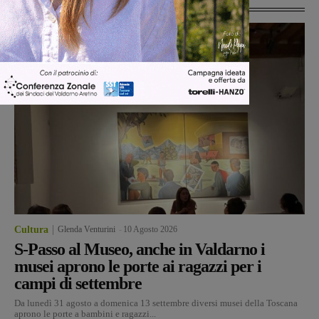
Cultura
Glenda Venturini
-
10 Agosto 2026
S-Passo al Museo, anche in Valdarno i
musei aprono le porte ai ragazzi per i
campi di settembre
Da lunedì 31 agosto a domenica 13 settembre diversi musei della Toscana
aprono le porte a bambini e ragazzi...