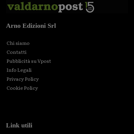
Arno Edizioni Srl
Chi siamo
Contatti
Pubblicità su Vpost
Info Legali
Privacy Policy
Cookie Policy
Html code here! Replace this with any non empty raw html
code and that's it.
Link utili