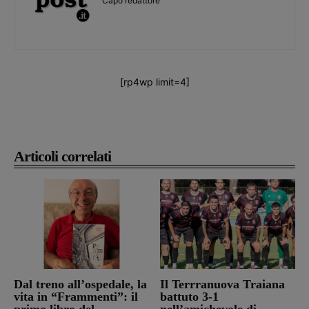
Capo redattore
[rp4wp limit=4]
Articoli correlati
Dal treno all’ospedale, la
Il Terrranuova Traiana
vita in “Frammenti”: il
battuto 3-1
primo libro del
nell’amichevole di