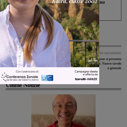
Un anno fa la strage in A1 in cui morirono
Gianni, Giulia e Franco. Lo schianto, il
processo, lo stop ai sorpassi fra tir....
Articolo precedente
Articolo successivo
Firmata la transazione per la
Sims, l’azienda non si presenta
Variantina. E dalla Regione arrivano
all’incontro in Regione. Nuovo tavolo
altri 300mila euro per l’avvio nel 2017
a gennaio
Ultime Notizie