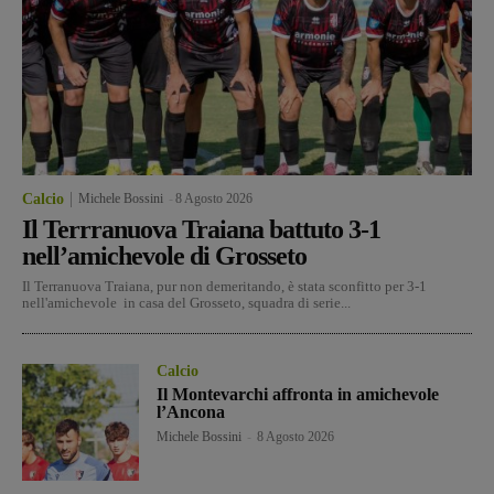
Calcio
Michele Bossini
-
8 Agosto 2026
Il Terrranuova Traiana battuto 3-1
nell’amichevole di Grosseto
Il Terranuova Traiana, pur non demeritando, è stata sconfitto per 3-1
nell'amichevole in casa del Grosseto, squadra di serie...
Calcio
Il Montevarchi affronta in amichevole
l’Ancona
Michele Bossini
-
8 Agosto 2026