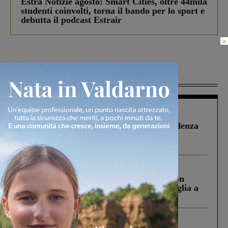
Estra Notizie agosto: Smart Cities, oltre 44mila
studenti coinvolti, torna il bando per lo sport e
debutta il podcast Estrair
×
Più lette
Figline Incisa Valdarno
1 Agosto 2026
Piscina di Figline finanziata oltre la scadenza
Pnrr, il gruppo di Fratelli d’Italia: “Un
ringraziamento al Governo”
Cronaca
3 Agosto 2026
Scomparso da una struttura di Castiglion
Fiorentino l’uomo che aveva ucciso la figlia a
Levane nel 2020
Cronaca
4 Agosto 2026