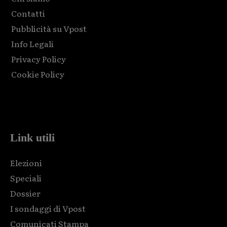
Contatti
Pubblicità su Vpost
Info Legali
Privacy Policy
Cookie Policy
Html code here! Replace this with any non empty raw html
code and that's it.
Link utili
Elezioni
Speciali
Dossier
I sondaggi di Vpost
Comunicati Stampa