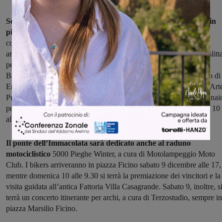
Sempre l'8 dicembre, il Club del Mattoncino sarà impegnato in
piazza Ficino
dalle 10 alle 13 e dalle 16 alle 19 con il gioco delle
costruzioni Lego. Alle 16, inoltre, dal Museo di Villa Casagrande
arriverà la carrozza di Babbo Natale: un'antica carrozza adibita a slitt
per distribuire caramelle e per permettere ai bambini di incontrare
Babbo Natale, un'altra iniziativa a cura dell’associazione Il Sorriso di
Enrico e di Villa Casagrande. In piazza ci sarà anche la Mostra d’Art
Presepiale, curata dal Calcit Valdarno fiorentino, che fino al 7 gennai
provvederà a tenerla aperta nei giorni festivi e prefestivi (dalle ore 10
alle 12,30 e dalle 16 alle 19,30).
Il ponte dell’Immacolata sarà dedicato anche al raduno
motociclistico
5000 Pieghe Winter, a cura di Motolampeggio Moto
Club. I bikers arriveranno in piazza Ficino sabato 9 dicembre alle 17,
mentre domenica 10 alle 9.30 si terrà la premiazione dei vincitori e la
visita guidata all’antica Fattoria Villa Casagrande. Sabato 9, inoltre, s
terrà un concerto itinerante per archi, a cura di Terzostudio, sempre in
piazza Marsilio Ficino.