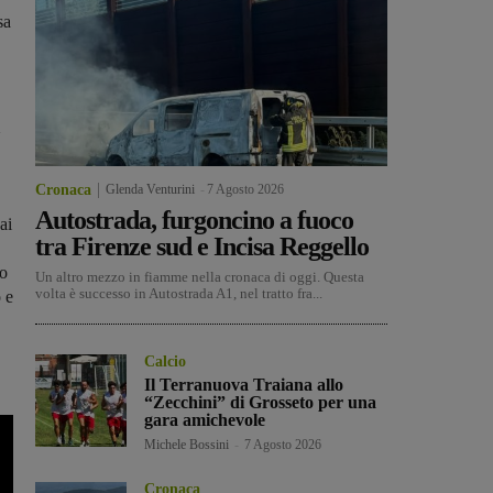
sa
Cronaca
Glenda Venturini
-
7 Agosto 2026
Autostrada, furgoncino a fuoco
ai
tra Firenze sud e Incisa Reggello
co
Un altro mezzo in fiamme nella cronaca di oggi. Questa
volta è successo in Autostrada A1, nel tratto fra...
 e
Calcio
Il Terranuova Traiana allo
“Zecchini” di Grosseto per una
gara amichevole
Michele Bossini
-
7 Agosto 2026
Cronaca