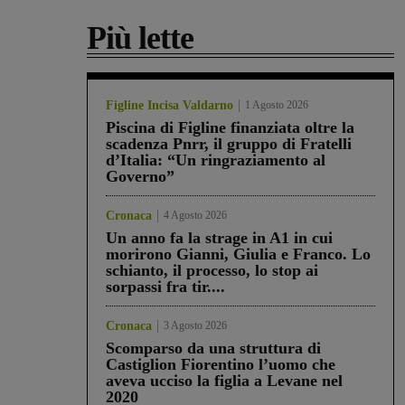
Più lette
Figline Incisa Valdarno
1 Agosto 2026
Piscina di Figline finanziata oltre la
scadenza Pnrr, il gruppo di Fratelli
d’Italia: “Un ringraziamento al
Governo”
Cronaca
4 Agosto 2026
Un anno fa la strage in A1 in cui
morirono Gianni, Giulia e Franco. Lo
schianto, il processo, lo stop ai
sorpassi fra tir....
Cronaca
3 Agosto 2026
Scomparso da una struttura di
Castiglion Fiorentino l’uomo che
aveva ucciso la figlia a Levane nel
2020