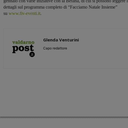
gennaio con varie iniziative con la Befana, di cui si possono leggere i
dettagli sul programma completo di “Facciamo Natale Insieme”
su
www.fiv-eventi.it
.
Glenda Venturini
Capo redattore
Share