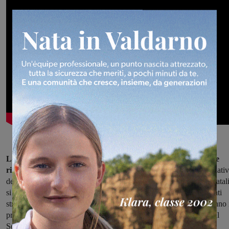
L'apertura venerdì 8 dicembre, con il mercatino di Natale che
rimarrà allestito per l’intera giornata in piazza Ficino
, su iniziati
della Pro loco e dell’associazione culturale Antares. Gli acquisti natal
si potranno effettuare per l’intera giornata anche in altri due mercati
straordinari a tema, che si terranno a Villa Casagrande, dove saranno 
programma degustazioni, musica e allestimenti dell’associazione Il
Sorriso di Enrico e Villa Casagrande; e in centro a Incisa.