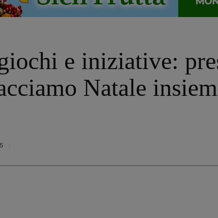
iochi e iniziative: pre
cciamo Natale insieme
5