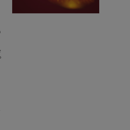
a
e
o
i