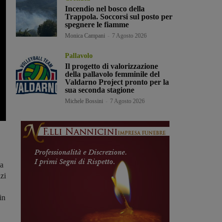
Incendio nel bosco della
Trappola. Soccorsi sul posto per
spegnere le fiamme
Monica Campani
-
7 Agosto 2026
Pallavolo
Il progetto di valorizzazione
della pallavolo femminile del
Valdarno Project pronto per la
sua seconda stagione
Michele Bossini
-
7 Agosto 2026
va
izi
in