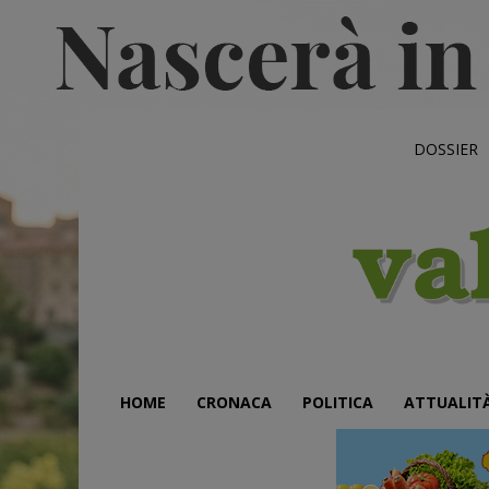
DOSSIER
HOME
CRONACA
POLITICA
ATTUALIT