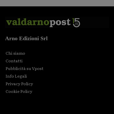
Arno Edizioni Srl
Chi siamo
Contatti
Pubblicità su Vpost
Info Legali
Privacy Policy
Cookie Policy
Html code here! Replace this with any non empty raw html
code and that's it.