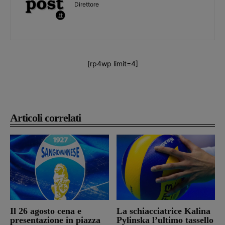
Direttore
[rp4wp limit=4]
Articoli correlati
Il 26 agosto cena e
La schiacciatrice Kalina
presentazione in piazza
Pylinska l’ultimo tassello