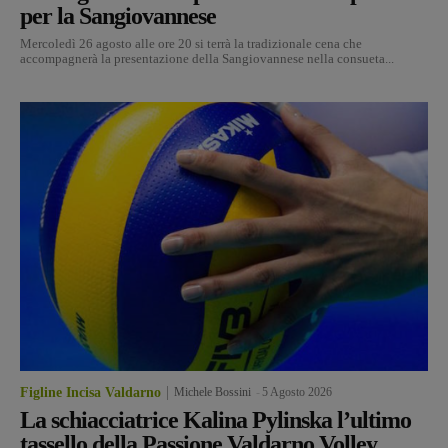
per la Sangiovannese
Mercoledì 26 agosto alle ore 20 si terrà la tradizionale cena che
accompagnerà la presentazione della Sangiovannese nella consueta...
Figline Incisa Valdarno
Michele Bossini
-
5 Agosto 2026
La schiacciatrice Kalina Pylinska l’ultimo
tassello della Passione Valdarno Volley