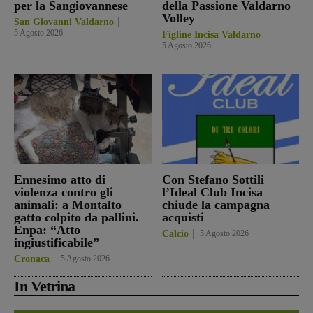
per la Sangiovannese
della Passione Valdarno
Volley
San Giovanni Valdarno
5 Agosto 2026
Figline Incisa Valdarno
5 Agosto 2026
Ennesimo atto di
Con Stefano Sottili
violenza contro gli
l’Ideal Club Incisa
animali: a Montalto
chiude la campagna
gatto colpito da pallini.
acquisti
Enpa: “Atto
Calcio
5 Agosto 2026
ingiustificabile”
Cronaca
5 Agosto 2026
In Vetrina