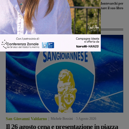
per sostenere l’associazione Il sorriso
questa sera a Montevarchi per
di Enrico
presentare il suo libro
Ultime Notizie
San Giovanni Valdarno
Michele Bossini
-
5 Agosto 2026
Il 26 agosto cena e presentazione in piazza