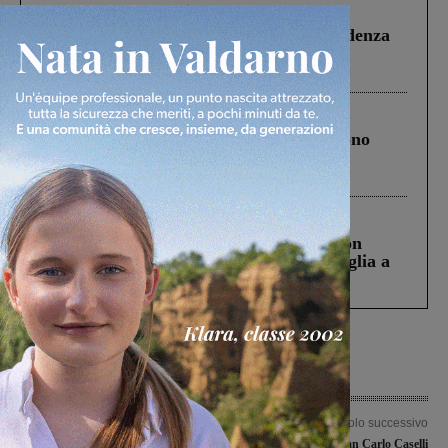
Figline Incisa Valdarno
1 Agosto 2026
Piscina di Figline finanziata oltre la scadenza
Pnrr, il gruppo di Fratelli d’Italia: “Un
ringraziamento al Governo”
Cronaca
4 Agosto 2026
Un anno fa la strage in A1 in cui morirono
Gianni, Giulia e Franco. Lo schianto, il
processo, lo stop ai sorpassi fra tir....
Cronaca
3 Agosto 2026
Scomparso da una struttura di Castiglion
Fiorentino l’uomo che aveva ucciso la figlia a
Levane nel 2020
Articolo precedente
Articolo successivo
“La pensione dei miracoli” in scena
Il Magistrato Gian Carlo Caselli