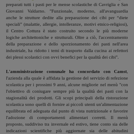
preparati tutti i pasti per le mense scolastiche di Cavriglia e San
Giovanni Valdarno. "Funzionale, moderno, all'avanguardia
anche le strutture dedite alla preparazione dei cibi per “diete
speciali” (malattie, allergie, intolleranze, motivi etnico-religiosi),
il Centro Cottura è stato costruito secondo le più moderne
logiche architettoniche e strutturali. Oltre a ciò, l'accentramento
della preparazione e dello sporzionamento dei pasti nell'area
industriale, ha ridotto i temi di trasporto dalla cucina ai refettori
dei plessi scolastici con ovvi benefici per la qualità dei cibi".
L'amministrazione comunale ha concordato con Camst
,
l'azienda alla quale è affidata la gestione del servizio di refezione
scolastica per i prossimi 9 anni, alcune migliorie nel menù "con
l'obiettivo di coniugare sempre più la qualità dei pasti con la
stagionalità dei prodotti. Gli scopi principali della ristorazione
scolastica sono quelli di fornire ai piccoli utenti un'alimentazione
equilibrata ed adeguata dal punto di vista nutrizionale e favorire
l'adozione di comportamenti alimentari corretti. Il menù
proposto, suddiviso tra invernale ed estivo, tiene conto sia delle
indicazioni scientifiche più aggiornate sia delle abitudini