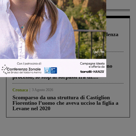
Più lette
Figline Incisa Valdarno
1 Agosto 2026
Piscina di Figline finanziata oltre la scadenza
Pnrr, il gruppo di Fratelli d’Italia: “Un
ringraziamento al Governo”
Cronaca
4 Agosto 2026
Un anno fa la strage in A1 in cui morirono
Gianni, Giulia e Franco. Lo schianto, il
processo, lo stop ai sorpassi fra tir....
Cronaca
3 Agosto 2026
Scomparso da una struttura di Castiglion
Fiorentino l’uomo che aveva ucciso la figlia a
Levane nel 2020