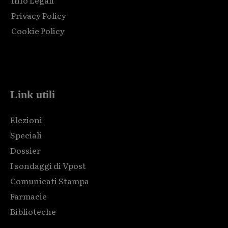
Info Legali
Privacy Policy
Cookie Policy
Html code here! Replace this with any non empty raw html
code and that's it.
Link utili
Elezioni
Speciali
Dossier
I sondaggi di Vpost
Comunicati Stampa
Farmacie
Biblioteche