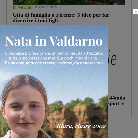
In vetrina
6 Agosto 2026
×
Gita di famiglia a Firenze: 5 idee per far
divertire i tuoi figli
In vetrina
3 Agosto 2026
Estra Notizie agosto: Smart Cities, oltre 44mila
studenti coinvolti, torna il bando per lo sport e
debutta il podcast Estrair