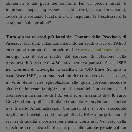
alimentari e dei gusti dei bambini. Fin da piccoli infatti, è
importante saper apprezzare i cibi sicuri, senza conservanti,
coloranti o sostanze lucidanti e che rispettino la freschezza e la
stagionalità dei prodotti".
Tutto questo ai costi più bassi dei Comuni della Provincia di
Arezzo.
"Dai dati, stilati considerando un reddito Isee di 19.900
euro annui riportati dal portale on-line
www.cittadinanzattiva.it
,
emerge che il costo medio del servizio di refezione nella
provincia di Arezzo è di 4.80 euro mentre a parità di fascia ISEE
nel Comune di Cavriglia la tariffa è di 4.40 Euro
. Sempre in
base fasce ISEE, sono stati stabiliti dei corrispettivi a pasto che,
in virtù delle varie agevolazioni alle quali possono accedere
alcune delle nostre famiglie, porta il costo del “buono mensa” ad
oscillare da un minimo di 1,33 euro ad un massimo di 4,40 euro.
Grazie ad una politica di bilancio attenta e lungimirante portata
avanti dalle Amministrazioni Comunali che si sono succedute
negli anni, Cavriglia continua quindi ad offrire ai propri cittadini
servizi di qualità a costi estremamente contenuti. Nel caso della
refezione scolastica ciò è stato possibile
anche grazie ad un