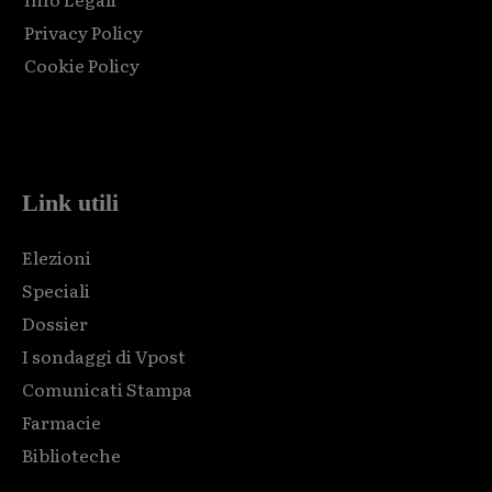
Privacy Policy
Cookie Policy
Html code here! Replace this with any non empty raw html
code and that's it.
Link utili
Elezioni
Speciali
Dossier
I sondaggi di Vpost
Comunicati Stampa
Farmacie
Biblioteche