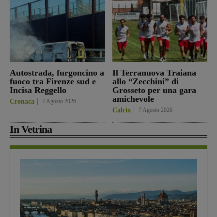
Autostrada, furgoncino a
Il Terranuova Traiana
fuoco tra Firenze sud e
allo “Zecchini” di
Incisa Reggello
Grosseto per una gara
amichevole
Cronaca
7 Agosto 2026
Calcio
7 Agosto 2026
In Vetrina