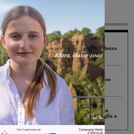
Più lette
Figline Incisa Valdarno
1 Agosto 2026
Piscina di Figline finanziata oltre la scadenza
Pnrr, il gruppo di Fratelli d’Italia: “Un
ringraziamento al Governo”
Cronaca
4 Agosto 2026
Un anno fa la strage in A1 in cui morirono
Gianni, Giulia e Franco. Lo schianto, il
processo, lo stop ai sorpassi fra tir....
Cronaca
3 Agosto 2026
Scomparso da una struttura di Castiglion
Fiorentino l’uomo che aveva ucciso la figlia a
Levane nel 2020