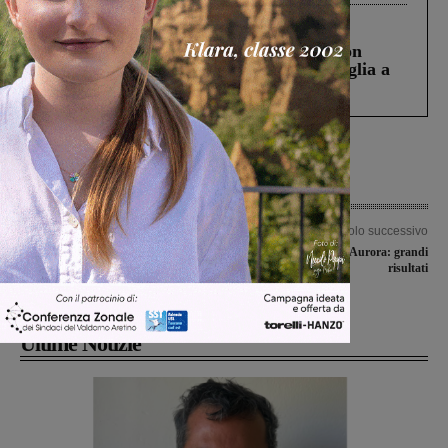
Cronaca
3 Agosto 2026
Scomparso da una struttura di Castiglion
Fiorentino l’uomo che aveva ucciso la figlia a
Levane nel 2020
Articolo precedente
Articolo successivo
Urbanistica: “Obiettivo, favorire
Società ginnastica Aurora: grandi
l’economia del territorio ed ampliare
risultati
la capacità turistico ricettiva”
Ultime Notizie