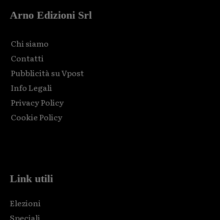
Arno Edizioni Srl
Chi siamo
Contatti
Pubblicità su Vpost
Info Legali
Privacy Policy
Cookie Policy
Html code here! Replace this with any non empty raw html
code and that's it.
Link utili
Elezioni
Speciali