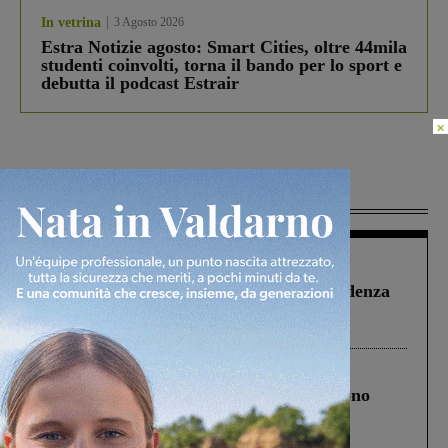
In vetrina
3 Agosto 2026
Estra Notizie agosto: Smart Cities, oltre 44mila
studenti coinvolti, torna il bando per lo sport e
debutta il podcast Estrair
×
Più lette
Figline Incisa Valdarno
1 Agosto 2026
Piscina di Figline finanziata oltre la scadenza
Pnrr, il gruppo di Fratelli d’Italia: “Un
ringraziamento al Governo”
Cronaca
4 Agosto 2026
Un anno fa la strage in A1 in cui morirono
Gianni, Giulia e Franco. Lo schianto, il
processo, lo stop ai sorpassi fra tir....