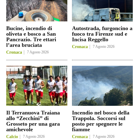
Bucine, incendio di
Autostrada, furgoncino a
oliveta e bosco a San
fuoco tra Firenze sud e
Pancrazio. Tre ettari
Incisa Reggello
l’area bruciata
Cronaca
7 Agosto 2026
Cronaca
7 Agosto 2026
Il Terranuova Traiana
Incendio nel bosco della
allo “Zecchini” di
Trappola. Soccorsi sul
Grosseto per una gara
posto per spegnere le
amichevole
fiamme
Calcio
7 Agosto 2026
Cronaca
7 Agosto 2026