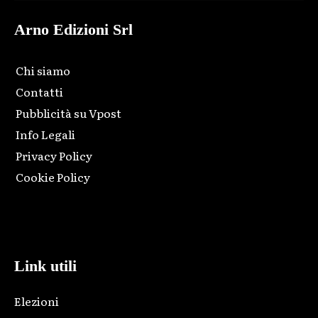
Arno Edizioni Srl
Chi siamo
Contatti
Pubblicità su Vpost
Info Legali
Privacy Policy
Cookie Policy
Html code here! Replace this with any non empty raw html
code and that's it.
Link utili
Elezioni