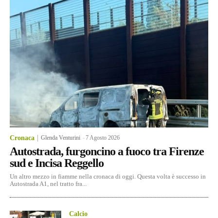
Cronaca
Glenda Venturini
-
7 Agosto 2026
Autostrada, furgoncino a fuoco tra Firenze
sud e Incisa Reggello
Un altro mezzo in fiamme nella cronaca di oggi. Questa volta è successo in
Autostrada A1, nel tratto fra...
Calcio