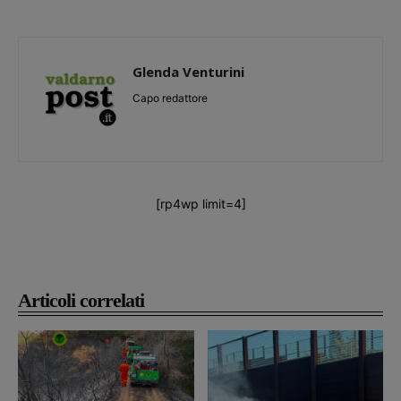
Glenda Venturini
Capo redattore
[rp4wp limit=4]
Articoli correlati