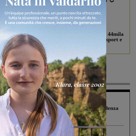
In vetrina
3 Agosto 2026
Estra Notizie agosto: Smart Cities, oltre 44mila
studenti coinvolti, torna il bando per lo sport e
debutta il podcast Estrair
Più lette
Figline Incisa Valdarno
1 Agosto 2026
Piscina di Figline finanziata oltre la scadenza
Pnrr, il gruppo di Fratelli d’Italia: “Un
ringraziamento al Governo”
Cronaca
4 Agosto 2026