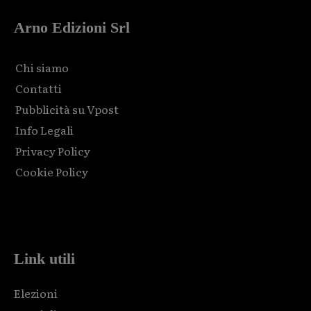
Arno Edizioni Srl
Chi siamo
Contatti
Pubblicità su Vpost
Info Legali
Privacy Policy
Cookie Policy
Html code here! Replace this with any non empty raw html
code and that's it.
Link utili
Elezioni