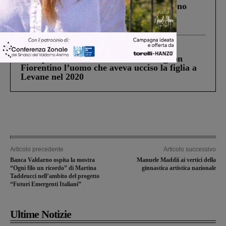
Un anno fa la strage in A1 in cui morirono
Gianni, Giulia e Franco. Lo schianto, il
processo, lo stop ai sorpassi fra tir....
Cronaca
3 Agosto 2026
Scomparso da una struttura di Castiglion
Fiorentino l’uomo che aveva ucciso la figlia a
Levane nel 2020
Articolo precedente
Articolo successivo
Banca Valdarno ospita la mostra
Manuele Maddii ai vertici della
“Ogni filo un ricordo” di Martina
ginnastica artistica nazionale
Taddeucci nell’ambito del progetto
“Futuri Emergenti Italiani”
Ultime Notizie