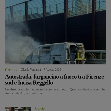
Cronaca
Glenda Venturini
-
7 Agosto 2026
Autostrada, furgoncino a fuoco tra Firenze
sud e Incisa Reggello
Un altro mezzo in fiamme nella cronaca di oggi. Questa volta è successo in
Autostrada A1, nel tratto fra...
Calcio