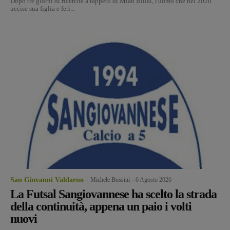
Dopo tre giorni di ricerche a tappeto di Miah Billal, l'uomo che nel 2020
uccise sua figlia e ferì...
San Giovanni Valdarno
Michele Bossini
-
6 Agosto 2026
La Futsal Sangiovannese ha scelto la strada
della continuità, appena un paio i volti
nuovi