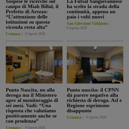
Sospese le ricerche sul
La Futsal Sangiovannese
campo di Miah Billal, il
ha scelto la strada della
Prefetto di Arezzo:
continuità, appena un
“L’attenzione delle
paio i volti nuovi
istituzioni su questa
San Giovanni Valdarno
vicenda resta alta”
6 Agosto 2026
Cronaca
6 Agosto 2026
Punto Nascita, no alla
Punto nascita: il CPNN
deroga ma il Ministero
dà parere negativo alla
apre al monitoraggio di
richiesta di deroga. Asl e
sei mesi. Vadi: “Una
Regione esprimono
risposta che valutiamo
disappunto
positivamente anche se
Cronaca
6 Agosto 2026
con prudenza”
Cronaca
6 Agosto 2026