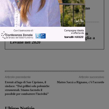
Cronaca
4 Agosto 2026
Un anno fa la strage in A1 in cui morirono
Gianni, Giulia e Franco. Lo schianto, il
processo, lo stop ai sorpassi fra tir....
Cronaca
3 Agosto 2026
Scomparso da una struttura di Castiglion
Fiorentino l’uomo che aveva ucciso la figlia a
Levane nel 2020
Articolo precedente
Articolo successivo
Eternit al lago di San Cipriano, il
Matteo Saccà a Rignano, c’è l’accordo
sindaco: “Dai grillini solo polemiche
strumentali. Stiamo facendo il
possibile per combattere l’inciviltà”
Ultime Notizie