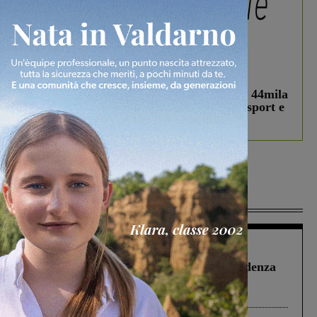
In vetrina
3 Agosto 2026
Estra Notizie agosto: Smart Cities, oltre 44mila
studenti coinvolti, torna il bando per lo sport e
debutta il podcast Estrair
Più lette
Figline Incisa Valdarno
1 Agosto 2026
Piscina di Figline finanziata oltre la scadenza
Pnrr, il gruppo di Fratelli d’Italia: “Un
ringraziamento al Governo”