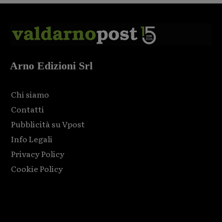
Arno Edizioni Srl
Chi siamo
Contatti
Pubblicità su Vpost
Info Legali
Privacy Policy
Cookie Policy
Html code here! Replace this with any non empty raw html
code and that's it.