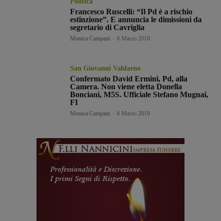
Politica
Francesco Ruscelli: “Il Pd è a rischio
estinzione”. E annuncia le dimissioni da
segretario di Cavriglia
Monica Campani
-
6 Marzo 2018
San Giovanni Valdarno
Confermato David Ermini, Pd, alla
Camera. Non viene eletta Donella
Bonciani, M5S. Ufficiale Stefano Mugnai,
FI
Monica Campani
-
6 Marzo 2018