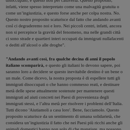
disoccupato, e questo non per cattiveria. Questo proposito,
infatti, viene spesso interpretato come una malvagità gratuita o
come un’ingiustizia, e questo forse anche per colpa nostra. No.
Questo nostro proposito scaturisce dal fatto che andando avanti
così ci degraderemo noi e loro. Nei piccoli centri, infatti, ancora
non si percepisce la gravità del fenomeno, ma nelle grandi città
ci sono strade e quartieri interi occupati da immigrati nullafacenti
o dediti all’alcool o alle droghe".
"Andando avanti così, fra qualche decina di anni il popolo
italiano scomparirà,
e questo gli italiani lo devono sapere, poi
saranno loro a decidere se questo inevitabile destino è un bene o
un male. Come dicevo, la nostra proposta è di espellere tutti gli
immigrati disoccupati o che hanno commesso reati, e destinare
metà delle spese attualmente sostenute per mantenere questi
immigrati ad aiuti concreti nei Paesi di provenienza degli
immigrati stessi, e l’altra metà per risolvere i problemi dell’Italia.
Tutti dicono 'Aiutiamoli a casa loro'. Bene, facciamolo. Questo
proposito scaturisce da un sentimento di umana solidarietà, che
considera un’ingiustizia il fatto che nei Paesi più ricchi anche gli
animali domestici hanno non solo di che mangiare, ma possono