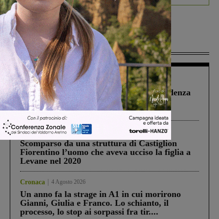
Più lette
Figline Incisa Valdarno
1 Agosto 2026
Piscina di Figline finanziata oltre la scadenza
Pnrr, il gruppo di Fratelli d’Italia: “Un
ringraziamento al Governo”
Cronaca
3 Agosto 2026
Scomparso da una struttura di Castiglion
Fiorentino l’uomo che aveva ucciso la figlia a
Levane nel 2020
Cronaca
4 Agosto 2026
Un anno fa la strage in A1 in cui morirono
Gianni, Giulia e Franco. Lo schianto, il
processo, lo stop ai sorpassi fra tir....