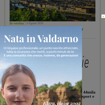
×
In vetrina
6 Agosto 2026
Gita di famiglia a Firenze: 5 idee per far
divertire i tuoi figli
In vetrina
3 Agosto 2026
Estra Notizie agosto: Smart Cities, oltre 44mila
studenti coinvolti, torna il bando per lo sport e
debutta il podcast Estrair