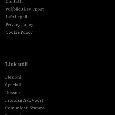
Contatti
Pubblicità su Vpost
Info Legali
Privacy Policy
Cookie Policy
Html code here! Replace this with any non empty raw html
code and that's it.
Link utili
Elezioni
Speciali
Dossier
I sondaggi di Vpost
Comunicati Stampa