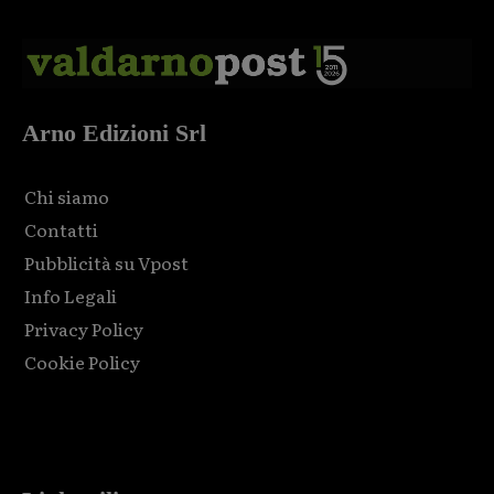
Arno Edizioni Srl
Chi siamo
Contatti
Pubblicità su Vpost
Info Legali
Privacy Policy
Cookie Policy
Html code here! Replace this with any non empty raw html
code and that's it.