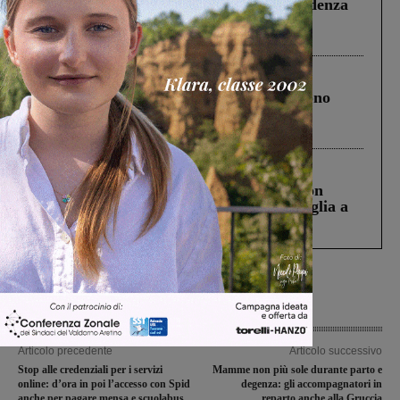
Piscina di Figline finanziata oltre la scadenza
Pnrr, il gruppo di Fratelli d’Italia: “Un
ringraziamento al Governo”
Cronaca
4 Agosto 2026
Un anno fa la strage in A1 in cui morirono
Gianni, Giulia e Franco. Lo schianto, il
processo, lo stop ai sorpassi fra tir....
Cronaca
3 Agosto 2026
Scomparso da una struttura di Castiglion
Fiorentino l’uomo che aveva ucciso la figlia a
Levane nel 2020
Articolo precedente
Articolo successivo
Stop alle credenziali per i servizi
Mamme non più sole durante parto e
online: d’ora in poi l’accesso con Spid
degenza: gli accompagnatori in
anche per pagare mensa e scuolabus
reparto anche alla Gruccia