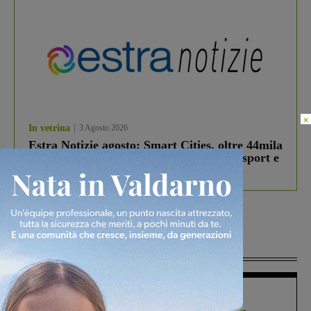
×
In vetrina
3 Agosto 2026
Estra Notizie agosto: Smart Cities, oltre 44mila
studenti coinvolti, torna il bando per lo sport e
debutta il podcast Estrair
Più lette
Figline Incisa Valdarno
1 Agosto 2026