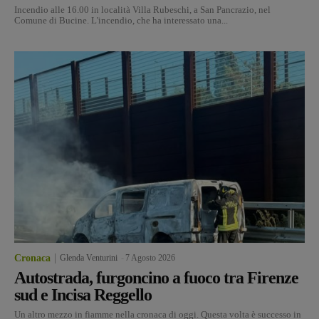
Incendio alle 16.00 in località Villa Rubeschi, a San Pancrazio, nel
Comune di Bucine. L'incendio, che ha interessato una...
Cronaca
Glenda Venturini
-
7 Agosto 2026
Autostrada, furgoncino a fuoco tra Firenze
sud e Incisa Reggello
Un altro mezzo in fiamme nella cronaca di oggi. Questa volta è successo in