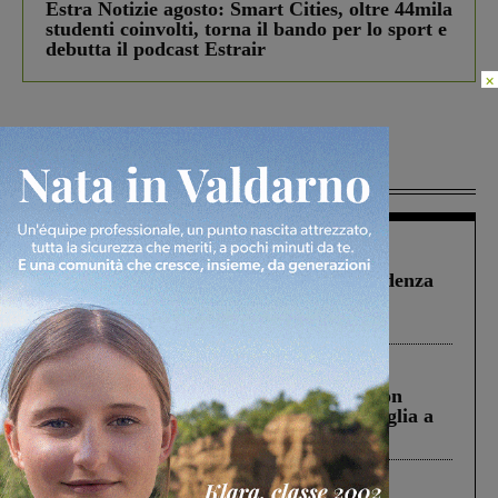
Estra Notizie agosto: Smart Cities, oltre 44mila
studenti coinvolti, torna il bando per lo sport e
debutta il podcast Estrair
×
Più lette
Figline Incisa Valdarno
1 Agosto 2026
Piscina di Figline finanziata oltre la scadenza
Pnrr, il gruppo di Fratelli d’Italia: “Un
ringraziamento al Governo”
Cronaca
3 Agosto 2026
Scomparso da una struttura di Castiglion
Fiorentino l’uomo che aveva ucciso la figlia a
Levane nel 2020
Cronaca
4 Agosto 2026