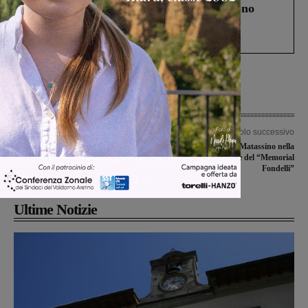
Un anno fa la strage in A1 in cui morirono
Gianni, Giulia e Franco. Lo schianto, il
processo, lo stop ai sorpassi fra tir....
Articolo precedente
Articolo successivo
Sinistra Italiana e Sel Valdarno: “Non
Giovanissimi al Matassino nella
sediamo in consiglio, ma faremo
quarta edizione del “Memorial
opposizione dall’esterno”
Fondelli”
Ultime Notizie