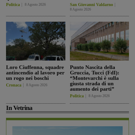
Politica
8 Agosto 2026
San Giovanni Valdarno
8 Agosto 2026
Loro Ciuffenna, squadre
Punto Nascita della
antincendio al lavoro per
Gruccia, Tucci (FdI):
un rogo nei boschi
“Montevarchi è sulla
giusta strada di un
Cronaca
8 Agosto 2026
aumento dei parti”
Politica
8 Agosto 2026
In Vetrina