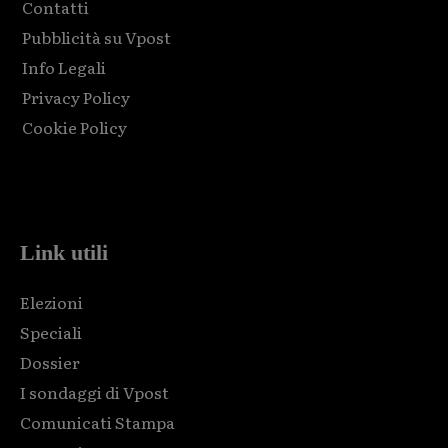
Contatti
Pubblicità su Vpost
Info Legali
Privacy Policy
Cookie Policy
Html code here! Replace this with any non empty raw html
code and that's it.
Link utili
Elezioni
Speciali
Dossier
I sondaggi di Vpost
Comunicati Stampa