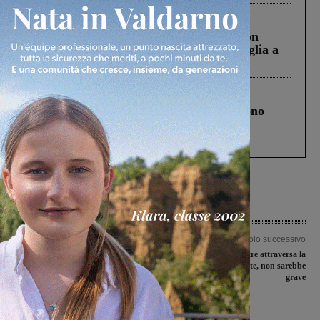
Cronaca
3 Agosto 2026
Scomparso da una struttura di Castiglion
Fiorentino l’uomo che aveva ucciso la figlia a
Levane nel 2020
Cronaca
4 Agosto 2026
Un anno fa la strage in A1 in cui morirono
Gianni, Giulia e Franco. Lo schianto, il
processo, lo stop ai sorpassi fra tir....
Articolo precedente
Articolo successivo
Riprende l’abbattimento dei pini, in
Pedone investito mentre attraversa la
via Castellana e piazza Benassai
strada su via Dante, non sarebbe
grave
Ultime Notizie