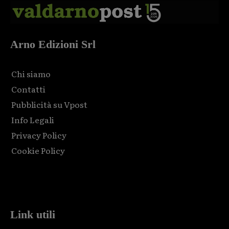
Arno Edizioni Srl
Chi siamo
Contatti
Pubblicità su Vpost
Info Legali
Privacy Policy
Cookie Policy
Html code here! Replace this with any non empty raw html
code and that's it.
Link utili