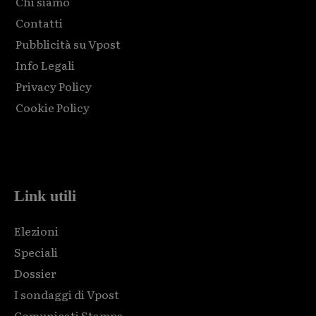
Chi siamo
Contatti
Pubblicità su Vpost
Info Legali
Privacy Policy
Cookie Policy
Html code here! Replace this with any non empty raw html
code and that's it.
Link utili
Elezioni
Speciali
Dossier
I sondaggi di Vpost
Comunicati Stampa