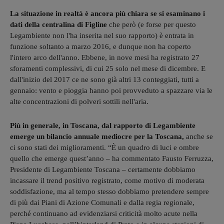
La situazione in realtà è ancora più chiara se si esaminano i
dati della centralina di Figline
che però (e forse per questo
Legambiente non l'ha inserita nel suo rapporto) è entrata in
funzione soltanto a marzo 2016, e dunque non ha coperto
l'intero arco dell'anno. Ebbene, in nove mesi ha registrato 27
sforamenti complessivi, di cui 25 solo nel mese di dicembre. E
dall'inizio del 2017 ce ne sono già altri 13 conteggiati, tutti a
gennaio: vento e pioggia hanno poi provveduto a spazzare via le
alte concentrazioni di polveri sottili nell'aria.
Più in generale, in Toscana, dal rapporto di Legambiente
emerge un bilancio annuale mediocre per la Toscana,
anche se
ci sono stati dei miglioramenti. “È un quadro di luci e ombre
quello che emerge quest’anno – ha commentato Fausto Ferruzza,
Presidente di Legambiente Toscana – certamente dobbiamo
incassare il trend positivo registrato, come motivo di moderata
soddisfazione, ma al tempo stesso dobbiamo pretendere sempre
di più dai Piani di Azione Comunali e dalla regia regionale,
perché continuano ad evidenziarsi criticità molto acute nella