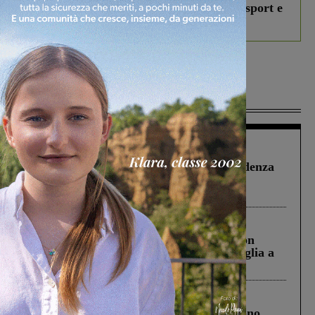
studenti coinvolti, torna il bando per lo sport e
debutta il podcast Estrair
Più lette
Figline Incisa Valdarno
1 Agosto 2026
Piscina di Figline finanziata oltre la scadenza
Pnrr, il gruppo di Fratelli d’Italia: “Un
ringraziamento al Governo”
Cronaca
3 Agosto 2026
Scomparso da una struttura di Castiglion
Fiorentino l’uomo che aveva ucciso la figlia a
Levane nel 2020
Cronaca
4 Agosto 2026
Un anno fa la strage in A1 in cui morirono