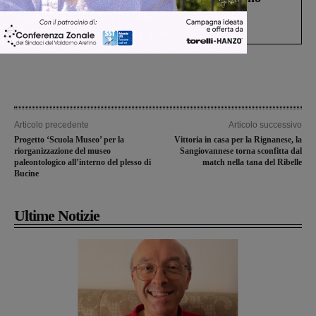
Gianni, Giulia e Franco. Lo schianto, il
processo, lo stop ai sorpassi fra tir....
Articolo precedente
Articolo successivo
Progetto ‘Scuola Museo’ per la
Vittoria in casa per la Rignanese, la
riorganizzazione del museo
Sangiovannese torna sconfitta dal
paleontologico all’interno del plesso di
match nella tana del Ribelle
Bucine
Ultime Notizie