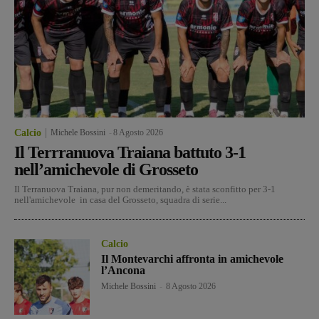
Calcio
Michele Bossini
-
8 Agosto 2026
Il Terrranuova Traiana battuto 3-1
nell’amichevole di Grosseto
Il Terranuova Traiana, pur non demeritando, è stata sconfitto per 3-1
nell'amichevole in casa del Grosseto, squadra di serie...
Calcio
Il Montevarchi affronta in amichevole
l’Ancona
Michele Bossini
-
8 Agosto 2026