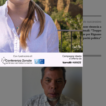
Articolo precedente
Articolo successivo
San Giovanni, dal Pnrr 2milioni e
Ex Scalo merci, il comune rinuncia a
330mila euro per la difesa dell’Arno
progetto e fondi regionali: “Troppo
oneroso”. Insieme per Rignano
attacca: “Totale incapacità politica”
Ultime Notizie