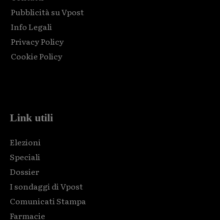
Pubblicità su Vpost
Info Legali
Privacy Policy
Cookie Policy
Html code here! Replace this with any non empty raw html
code and that's it.
Link utili
Elezioni
Speciali
Dossier
I sondaggi di Vpost
Comunicati Stampa
Farmacie