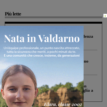
Più lette
×
Figline Incisa Valdarno
1 Agosto 2026
Piscina di Figline finanziata oltre la scadenza
Pnrr, il gruppo di Fratelli d’Italia: “Un
ringraziamento al Governo”
Cronaca
4 Agosto 2026
Un anno fa la strage in A1 in cui morirono
Gianni, Giulia e Franco. Lo schianto, il
processo, lo stop ai sorpassi fra tir....
Cronaca
3 Agosto 2026
Scomparso da una struttura di Castiglion
Fiorentino l’uomo che aveva ucciso la figlia a
Levane nel 2020