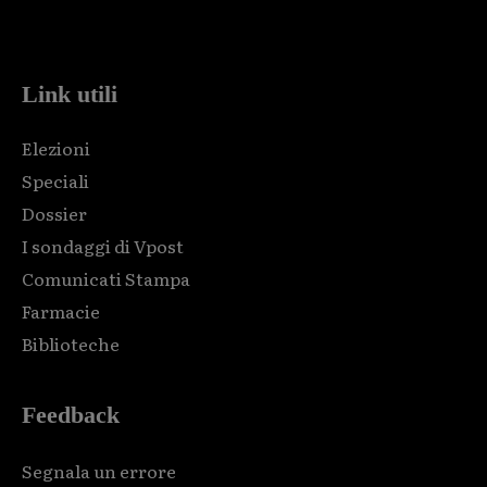
Html code here! Replace this with any non empty raw html
code and that's it.
Link utili
Elezioni
Speciali
Dossier
I sondaggi di Vpost
Comunicati Stampa
Farmacie
Biblioteche
Feedback
Segnala un errore