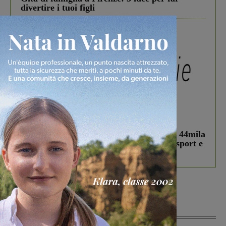
divertire i tuoi figli
In vetrina
3 Agosto 2026
Estra Notizie agosto: Smart Cities, oltre 44mila
studenti coinvolti, torna il bando per lo sport e
debutta il podcast Estrair
Più lette