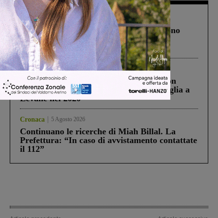
Cronaca
4 Agosto 2026
Un anno fa la strage in A1 in cui morirono
Gianni, Giulia e Franco. Lo schianto, il
processo, lo stop ai sorpassi fra tir....
Cronaca
3 Agosto 2026
Scomparso da una struttura di Castiglion
Fiorentino l’uomo che aveva ucciso la figlia a
Levane nel 2020
Cronaca
5 Agosto 2026
Continuano le ricerche di Miah Billal. La
Prefettura: “In caso di avvistamento contattate
il 112”