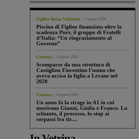
Figline Incisa Valdarno
1 Agosto 2026
Piscina di Figline finanziata oltre la
scadenza Pnrr, il gruppo di Fratelli
d’Italia: “Un ringraziamento al
Governo”
Cronaca
3 Agosto 2026
Scomparso da una struttura di
Castiglion Fiorentino l’uomo che
aveva ucciso la figlia a Levane nel
2020
Cronaca
4 Agosto 2026
Un anno fa la strage in A1 in cui
morirono Gianni, Giulia e Franco. Lo
schianto, il processo, lo stop ai
sorpassi fra tir....
In Vetrina