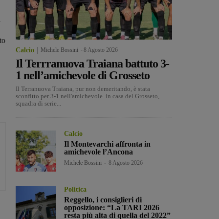
l
to
Calcio
Michele Bossini
-
8 Agosto 2026
Il Terrranuova Traiana battuto 3-
1 nell’amichevole di Grosseto
Il Terranuova Traiana, pur non demeritando, è stata
sconfitto per 3-1 nell'amichevole in casa del Grosseto,
squadra di serie...
Calcio
Il Montevarchi affronta in
amichevole l’Ancona
Michele Bossini
-
8 Agosto 2026
Politica
Reggello, i consiglieri di
opposizione: “La TARI 2026
resta più alta di quella del 2022”