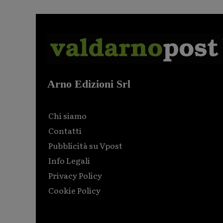
Arno Edizioni Srl
Chi siamo
Contatti
Pubblicità su Vpost
Info Legali
Privacy Policy
Cookie Policy
Html code here! Replace this with any non empty raw
html code and that's it.