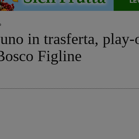
o
no in trasferta, play-o
Bosco Figline