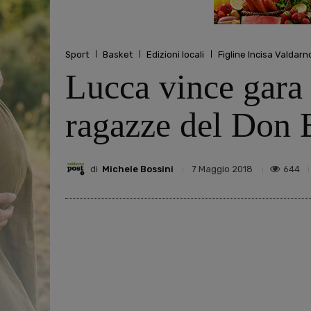
Sport
Basket
Edizioni locali
Figline Incisa Valdarn
Lucca vince gara u
ragazze del Don 
di
Michele Bossini
644
7 Maggio 2018