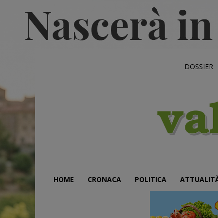
DOSSIER
HOME
CRONACA
POLITICA
ATTUALIT