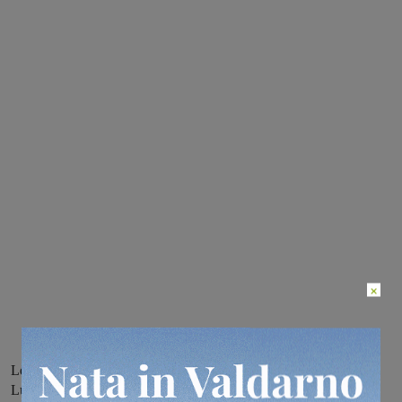
×
Le lucchesi hanno espugnato il Paladonbosco 54-62, mercoledì a
Lucca si gioca gara due e il Don Bosco è costretto a vincere