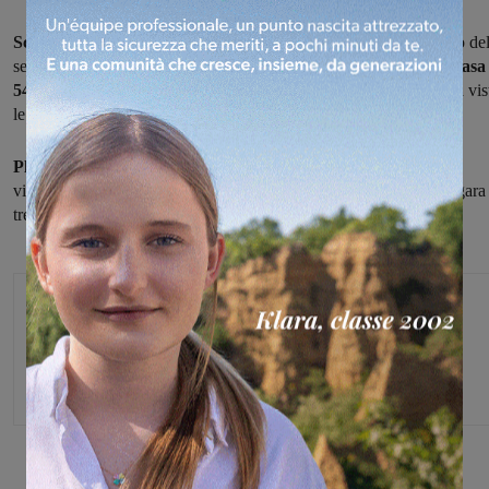
Sconfitta per le ragazze del Don Bosco Figline,
che in gara uno de
secondo turno dei play-out di serie B femminile hanno
perso in casa
54-62
con Le Mura Spring Lucca, al termine di una partite che ha vis
le figlinesi essere sempre costrette a inseguire.
Play-out in salita
ora per le valdarnesi, che dovranno cercare di
vincere gara due mercoledì sera a Lucca per poi giocarsi tutto in gara
tre sabato sera nella bella al Paladonbosco.
Michele Bossini