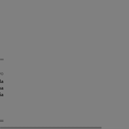
vo
la
ua
ia