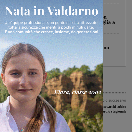
Cronaca
3 Agosto 2026
Scomparso da una struttura di Castiglion
Fiorentino l’uomo che aveva ucciso la figlia a
Levane nel 2020
Cronaca
4 Agosto 2026
Un anno fa la strage in A1 in cui morirono
Gianni, Giulia e Franco. Lo schianto, il
processo, lo stop ai sorpassi fra tir....
Articolo precedente
Articolo successivo
Mille euro raccolti con la serata “La
Rinascita Montevarchi subito
Corrida”. Altri mille donati
protagonista all’esordio stagionale
dall’Associazione Carabinieri di Loro
Ciuffenna