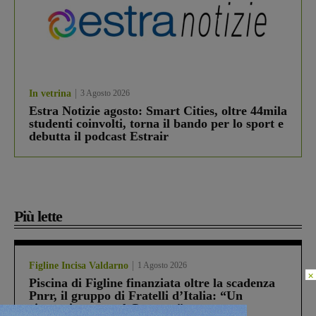
In vetrina
3 Agosto 2026
Estra Notizie agosto: Smart Cities, oltre 44mila
studenti coinvolti, torna il bando per lo sport e
debutta il podcast Estrair
Più lette
Figline Incisa Valdarno
1 Agosto 2026
×
Piscina di Figline finanziata oltre la scadenza
Pnrr, il gruppo di Fratelli d’Italia: “Un
ringraziamento al Governo”