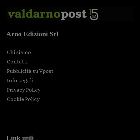
Arno Edizioni Srl
Chi siamo
Contatti
Pubblicità su Vpost
Info Legali
Privacy Policy
Cookie Policy
Html code here! Replace this with any non empty raw html
code and that's it.
Link utili