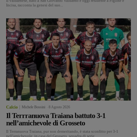
Il valdarnese, nato a San Giovanni Valdarno e oggi residente a Figline e
Incisa, racconta la genesi del suo...
Calcio
Michele Bossini
-
8 Agosto 2026
Il Terrranuova Traiana battuto 3-1
nell’amichevole di Grosseto
Il Terranuova Traiana, pur non demeritando, è stata sconfitto per 3-1
nell'amichevole in casa del Grosseto, squadra di serie...