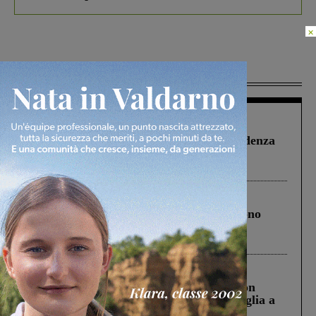
×
Più lette
Figline Incisa Valdarno
1 Agosto 2026
Piscina di Figline finanziata oltre la scadenza
Pnrr, il gruppo di Fratelli d’Italia: “Un
ringraziamento al Governo”
Cronaca
4 Agosto 2026
Un anno fa la strage in A1 in cui morirono
Gianni, Giulia e Franco. Lo schianto, il
processo, lo stop ai sorpassi fra tir....
Cronaca
3 Agosto 2026
Scomparso da una struttura di Castiglion
Fiorentino l’uomo che aveva ucciso la figlia a
Levane nel 2020