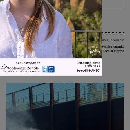
Articolo precedente
Articolo successivo
Consorzio di bonifica: concordato con
16 i defibrillatori semiautomatici
il Comune il piano degli interventi.
installati nel territorio. Ecco la mappa
Iniziati nel Borro della Madonna
Ultime Notizie