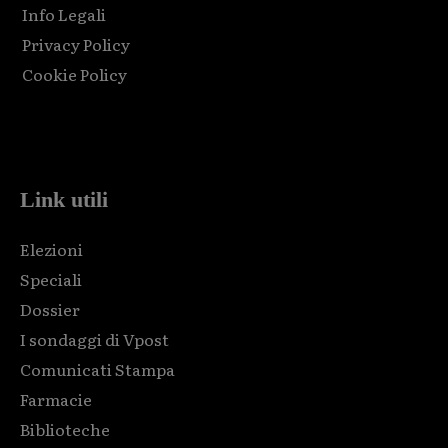
Info Legali
Privacy Policy
Cookie Policy
Html code here! Replace this with any non empty raw html
code and that's it.
Link utili
Elezioni
Speciali
Dossier
I sondaggi di Vpost
Comunicati Stampa
Farmacie
Biblioteche