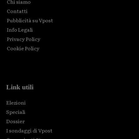
Chi siamo
Contatti
Pubblicità su Vpost
Info Legali
Privacy Policy
Cookie Policy
Html code here! Replace this with any non empty raw html
code and that's it.
Link utili
Elezioni
Speciali
Dossier
I sondaggi di Vpost