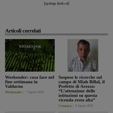
[rp4wp limit=4]
Articoli correlati
Weekender: cosa fare nel
Sospese le ricerche sul
fine settimana in
campo di Miah Billal, il
Valdarno
Prefetto di Arezzo:
“L’attenzione delle
Weekender
7 Agosto 2026
istituzioni su questa
vicenda resta alta”
Cronaca
6 Agosto 2026