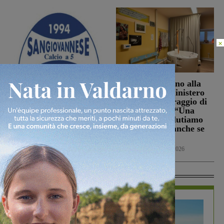
×
La Futsal Sangiovannese
Punto Nascita, no alla
ha scelto la strada della
deroga ma il Ministero
continuità, appena un
apre al monitoraggio di
paio i volti nuovi
sei mesi. Vadi: “Una
risposta che valutiamo
San Giovanni Valdarno
positivamente anche se
6 Agosto 2026
con prudenza”
Cronaca
6 Agosto 2026
In Vetrina