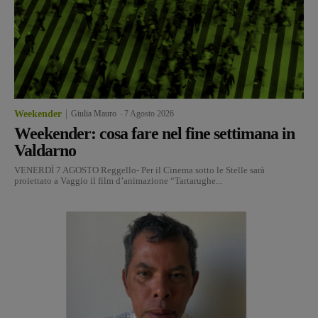
Weekender
Giulia Mauro
-
7 Agosto 2026
Weekender: cosa fare nel fine settimana in
Valdarno
VENERDÌ 7 AGOSTO Reggello- Per il Cinema sotto le Stelle sarà
proiettato a Vaggio il film d’animazione “Tartarughe...