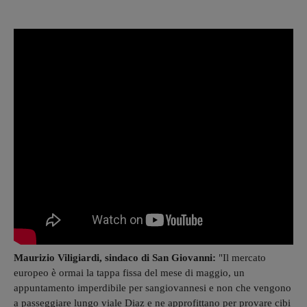
Maurizio Viligiardi, sindaco di San Giovanni:
"Il mercato
europeo è ormai la tappa fissa del mese di maggio, un
appuntamento imperdibile per sangiovannesi e non che vengono
a passeggiare lungo viale Diaz e ne approfittano per provare cibi