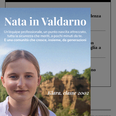
Figline Incisa Valdarno
1 Agosto 2026
Piscina di Figline finanziata oltre la scadenza
Pnrr, il gruppo di Fratelli d’Italia: “Un
ringraziamento al Governo”
Cronaca
3 Agosto 2026
Scomparso da una struttura di Castiglion
Fiorentino l’uomo che aveva ucciso la figlia a
Levane nel 2020
Cronaca
4 Agosto 2026
Un anno fa la strage in A1 in cui morirono
Gianni, Giulia e Franco. Lo schianto, il
processo, lo stop ai sorpassi fra tir....