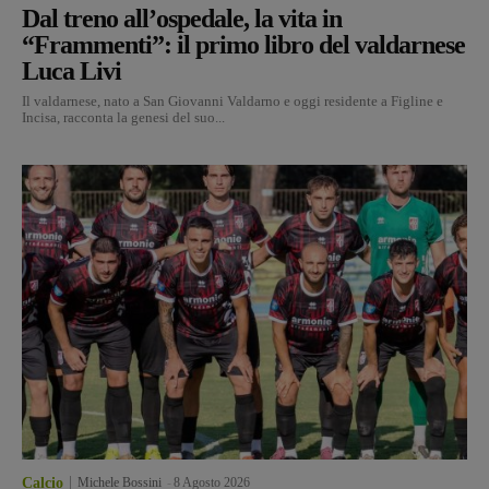
Dal treno all’ospedale, la vita in
“Frammenti”: il primo libro del valdarnese
Luca Livi
Il valdarnese, nato a San Giovanni Valdarno e oggi residente a Figline e
Incisa, racconta la genesi del suo...
Calcio
Michele Bossini
-
8 Agosto 2026