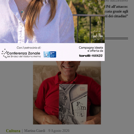
Articolo precedente
Articolo successivo
Niente anticipo per Montevarchi e
Ex Teatro Impero, il Pd all’attacco:
Sangiovannese nel turno che precede
“Procedura sbloccata grazie agli
il derby
esposti dei cittadini”
Ultime Notizie
Cultura
Martina Giardi
-
9 Agosto 2026