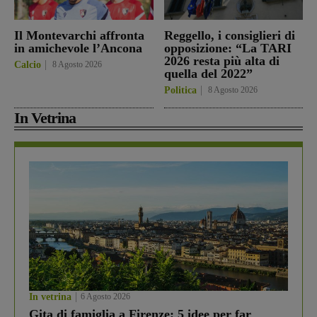
Il Montevarchi affronta
Reggello, i consiglieri di
in amichevole l’Ancona
opposizione: “La TARI
2026 resta più alta di
Calcio
8 Agosto 2026
quella del 2022”
Politica
8 Agosto 2026
In Vetrina
In vetrina
6 Agosto 2026
Gita di famiglia a Firenze: 5 idee per far