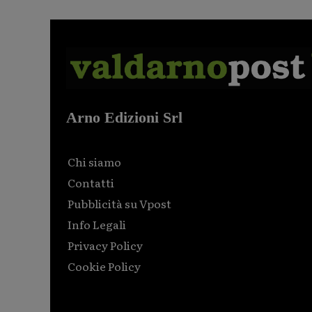
Arno Edizioni Srl
Chi siamo
Contatti
Pubblicità su Vpost
Info Legali
Privacy Policy
Cookie Policy
Html code here! Replace this with any non empty raw
html code and that's it.