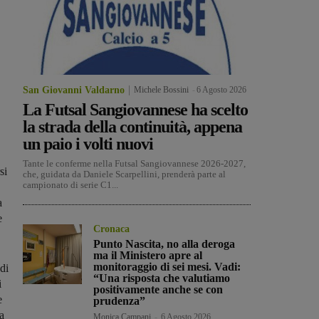
San Giovanni Valdarno
Michele Bossini
-
6 Agosto 2026
La Futsal Sangiovannese ha scelto
la strada della continuità, appena
a
un paio i volti nuovi
Tante le conferme nella Futsal Sangiovannese 2026-2027,
si
che, guidata da Daniele Scarpellini, prenderà parte al
campionato di serie C1...
a
e
Cronaca
Punto Nascita, no alla deroga
ma il Ministero apre al
monitoraggio di sei mesi. Vadi:
 di
“Una risposta che valutiamo
i
positivamente anche se con
e
prudenza”
a
Monica Campani
-
6 Agosto 2026