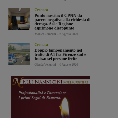
Cronaca
Punto nascita: il CPNN dà
parere negativo alla richiesta di
deroga. Asl e Regione
esprimono disappunto
Monica Campani
-
6 Agosto 2026
Cronaca
Doppio tamponamento nel
tratto di A1 fra Firenze sud e
Incisa: sei persone ferite
Glenda Venturini
-
6 Agosto 2026