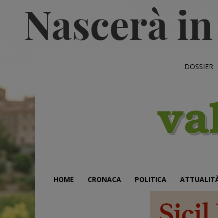
DOSSIER
HOME
CRONACA
POLITICA
ATTUALIT