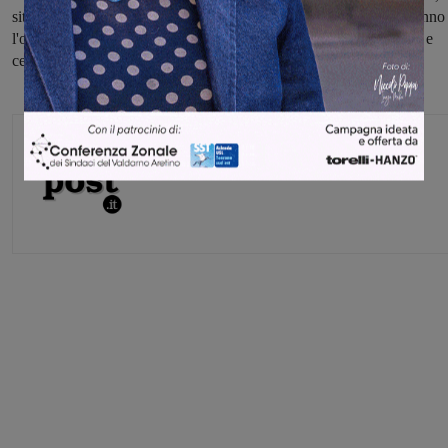
situazione di classifica non è delle migliori e per questo motivi hanno
l'obbligo di provarci comunque,
giocando bene le proprie carte
e
cercando così di mettere a segno il colpaccio.
Michele Bossini
Share