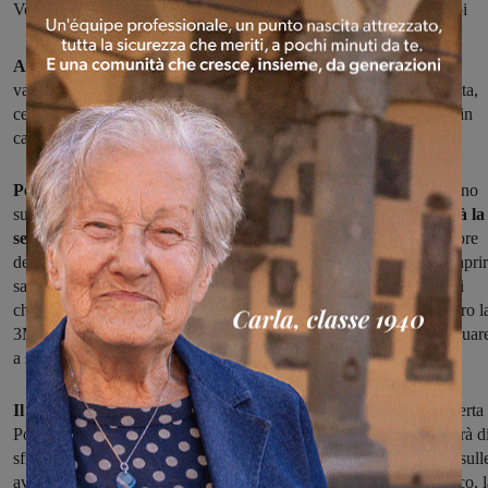
Volley Arno Montevarchi impegnativa trasferta a Ponte Valleceppi
Archiviate le festività di fine anno
, riprende il campionato e le
vadarnesi di serie B2, che avevano chiuso il 2016 con una sconfitta,
cercheranno di riscattarsi fin da subito, anche se attese
(entrambe in
campo domenica alle 18)
da partite non facili.
Per il Valdarninsieme
la prima partita del 2017 si presenta, almeno
sulla carta, quasi proibitiva, considerato che al Matassino
arriverà l
seconda in classifica Jesi,
che cercherà di aprire l'anno nel migliore
dei modi possibile, portando via i tre punti. Quella in procinto di aprir
sarà una fase cruciale perchè, dopo la sfida con Jesi, la valdarnesi
chiuderannno il girone di andata contro Gubbio in trasferta e contro l
3M Perugia tra le mura amiche,
due partite
da vincere per continuar
a sperare nella salvezza.
Il cammino della Volley Arno Montevarchi
riprende dalla trasferta
Ponte Valleceppi, squadra al sesto posto in classifica e cha cercherà d
sfruttare il conforto offerto dal campo di casa per avere la meglio sull
avversarie. Le montevarchine non partono coi favori del pronostico, l