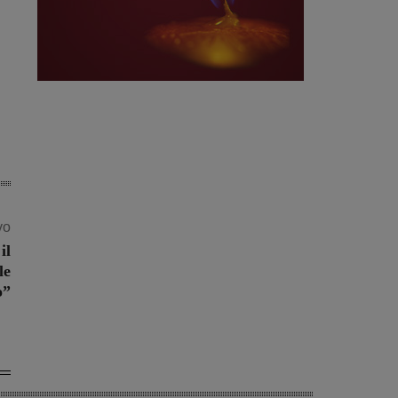
vo
il
le
o”