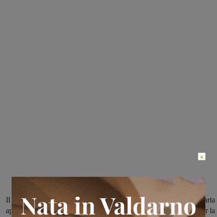
×
Il Valdarninsieme apre il 2017 con una sfida casalinga che sulla carta
appare proibitiva come quella contro Jesi seconda in classifica; per la