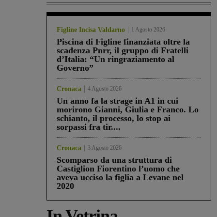
Figline Incisa Valdarno
1 Agosto 2026
Piscina di Figline finanziata oltre la
scadenza Pnrr, il gruppo di Fratelli
d’Italia: “Un ringraziamento al
Governo”
Cronaca
4 Agosto 2026
Un anno fa la strage in A1 in cui
morirono Gianni, Giulia e Franco. Lo
schianto, il processo, lo stop ai
sorpassi fra tir....
Cronaca
3 Agosto 2026
Scomparso da una struttura di
Castiglion Fiorentino l’uomo che
aveva ucciso la figlia a Levane nel
2020
In Vetrina