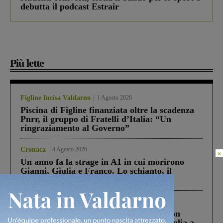
debutta il podcast Estrair
Più lette
Figline Incisa Valdarno
1 Agosto 2026
Piscina di Figline finanziata oltre la scadenza
Pnrr, il gruppo di Fratelli d’Italia: “Un
ringraziamento al Governo”
Cronaca
4 Agosto 2026
×
Un anno fa la strage in A1 in cui morirono
Gianni, Giulia e Franco. Lo schianto, il
processo, lo stop ai sorpassi fra tir....
Cronaca
3 Agosto 2026
Scomparso da una struttura di Castiglion
Fiorentino l’uomo che aveva ucciso la figlia a