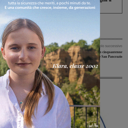
Levane nel 2020
Articolo precedente
Articolo successivo
Allievi e giovanissimi, pochi sorrisi dai
Tragedia nei campi, un cinquantenne
campionati regionali
morto tra Capannole e San Pancrazio
Ultime Notizie