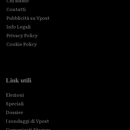
Chi siamo
Contatti
Pubblicità su Vpost
Info Legali
Privacy Policy
Cookie Policy
Html code here! Replace this with any non empty raw html
code and that's it.
Link utili
Elezioni
Speciali
Dossier
I sondaggi di Vpost
Comunicati Stampa