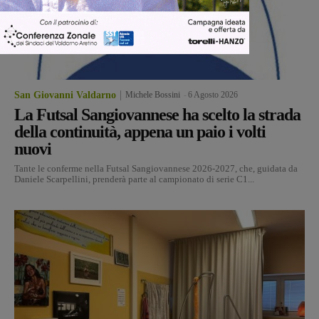
San Giovanni Valdarno
Michele Bossini
-
6 Agosto 2026
La Futsal Sangiovannese ha scelto la strada
della continuità, appena un paio i volti
nuovi
Tante le conferme nella Futsal Sangiovannese 2026-2027, che, guidata da
Daniele Scarpellini, prenderà parte al campionato di serie C1...