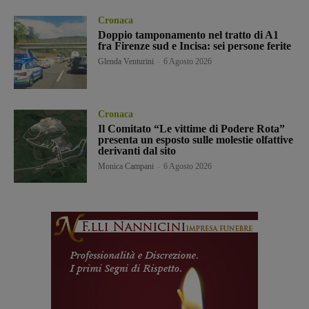
Cronaca
Doppio tamponamento nel tratto di A1
fra Firenze sud e Incisa: sei persone ferite
Glenda Venturini
-
6 Agosto 2026
Cronaca
Il Comitato “Le vittime di Podere Rota”
presenta un esposto sulle molestie olfattive
derivanti dal sito
Monica Campani
-
6 Agosto 2026