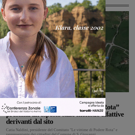
Ultime Notizie
Cronaca
Monica Campani
-
6 Agosto 2026
Il Comitato “Le vittime di Podere Rota”
presenta un esposto sulle molestie olfattive
derivanti dal sito
Catia Naldini, presidente del Comitato "Le vittime di Podere Rota" e
rappresentante dei cittadini del Comune di S. Giovanni...