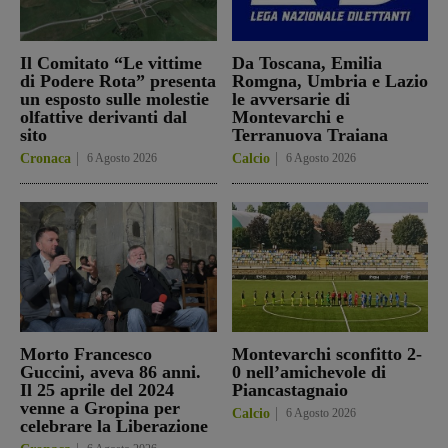
Il Comitato “Le vittime
Da Toscana, Emilia
di Podere Rota” presenta
Romgna, Umbria e Lazio
un esposto sulle molestie
le avversarie di
olfattive derivanti dal
Montevarchi e
sito
Terranuova Traiana
Cronaca
6 Agosto 2026
Calcio
6 Agosto 2026
Morto Francesco
Montevarchi sconfitto 2-
Guccini, aveva 86 anni.
0 nell’amichevole di
Il 25 aprile del 2024
Piancastagnaio
venne a Gropina per
Calcio
6 Agosto 2026
celebrare la Liberazione