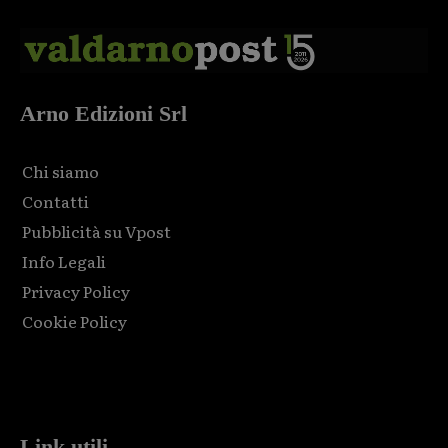
Arno Edizioni Srl
Chi siamo
Contatti
Pubblicità su Vpost
Info Legali
Privacy Policy
Cookie Policy
Html code here! Replace this with any non empty raw html
code and that's it.
Link utili