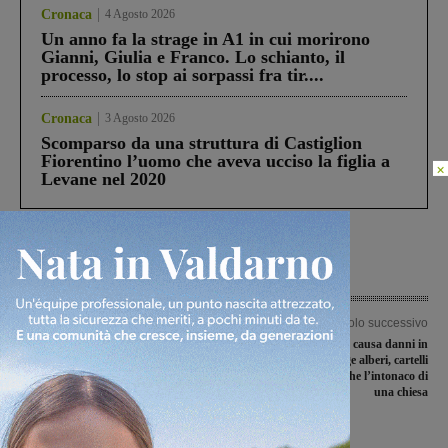
Cronaca
4 Agosto 2026
Un anno fa la strage in A1 in cui morirono
Gianni, Giulia e Franco. Lo schianto, il
processo, lo stop ai sorpassi fra tir....
Cronaca
3 Agosto 2026
Scomparso da una struttura di Castiglion
Fiorentino l’uomo che aveva ucciso la figlia a
×
Levane nel 2020
Articolo precedente
Articolo successivo
Pieve a Presciano: inviata a Telecom la
Il vento forte causa danni in
petizione firmata dai cittadini per
Valdarno, travolge alberi, cartelli
migliorare il servizio Adsl
stradali e rovina anche l’intonaco di
una chiesa