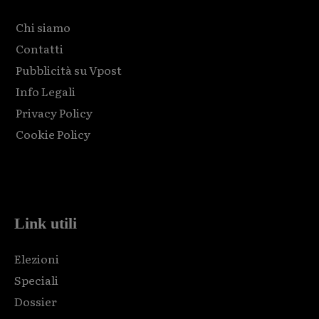
Chi siamo
Contatti
Pubblicità su Vpost
Info Legali
Privacy Policy
Cookie Policy
Html code here! Replace this with any non empty raw html
code and that's it.
Link utili
Elezioni
Speciali
Dossier