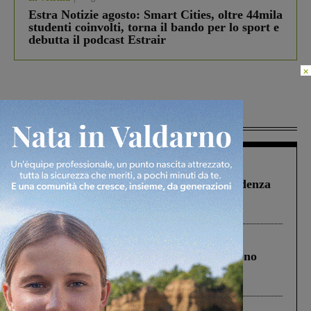
Estra Notizie agosto: Smart Cities, oltre 44mila
studenti coinvolti, torna il bando per lo sport e
debutta il podcast Estrair
×
Più lette
Figline Incisa Valdarno
1 Agosto 2026
Piscina di Figline finanziata oltre la scadenza
Pnrr, il gruppo di Fratelli d’Italia: “Un
ringraziamento al Governo”
Cronaca
4 Agosto 2026
Un anno fa la strage in A1 in cui morirono
Gianni, Giulia e Franco. Lo schianto, il
processo, lo stop ai sorpassi fra tir....