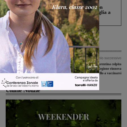
Cronaca
3 Agosto 2026
Scomparso da una struttura di Castiglion
Fiorentino l’uomo che aveva ucciso la figlia a
Levane nel 2020
Articolo precedente
Articolo successivo
La Misericordia festeggia i 200 anni
Migliora la 35enne fiorentina colpita
della fondazione. Tre giorni di eventi e
da meningite, ma la Regione rinnova
l’inaugurazione di un nuovo mezzo
l’appello a vaccinarsi
Ultime Notizie