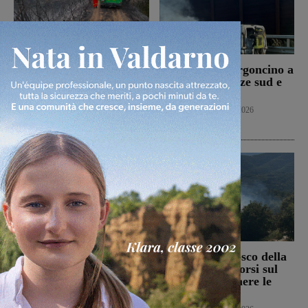
Bucine, incendio di
Autostrada, furgoncino a
oliveta e bosco a San
fuoco tra Firenze sud e
Pancrazio. Tre ettari
Incisa Reggello
l’area bruciata
Cronaca
7 Agosto 2026
Cronaca
7 Agosto 2026
Il Terranuova Traiana
Incendio nel bosco della
allo “Zecchini” di
Trappola. Soccorsi sul
Grosseto per una gara
posto per spegnere le
amichevole
fiamme