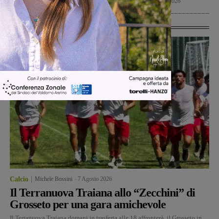
Calcio
7 Agosto 2026
Cronaca
7 Agosto 2026
Ultime Calcio
Calcio
Michele Bossini
-
7 Agosto 2026
Il Terranuova Traiana allo “Zecchini” di
Grosseto per una gara amichevole
Il Terranuova Traiana domani in trasferta alle 18 affronterà il Grosseto in