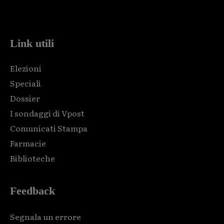
Html code here! Replace this with any non empty raw html
code and that's it.
Link utili
Elezioni
Speciali
Dossier
I sondaggi di Vpost
Comunicati Stampa
Farmacie
Biblioteche
Feedback
Segnala un errore