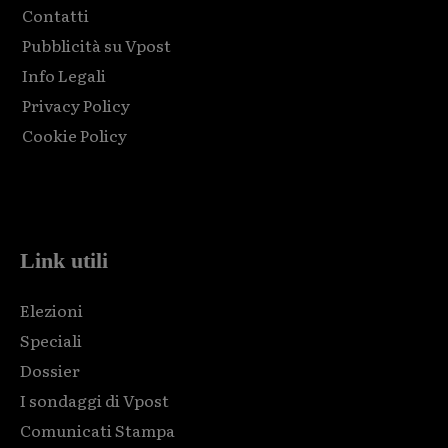
Contatti
Pubblicità su Vpost
Info Legali
Privacy Policy
Cookie Policy
Html code here! Replace this with any non empty raw html
code and that's it.
Link utili
Elezioni
Speciali
Dossier
I sondaggi di Vpost
Comunicati Stampa