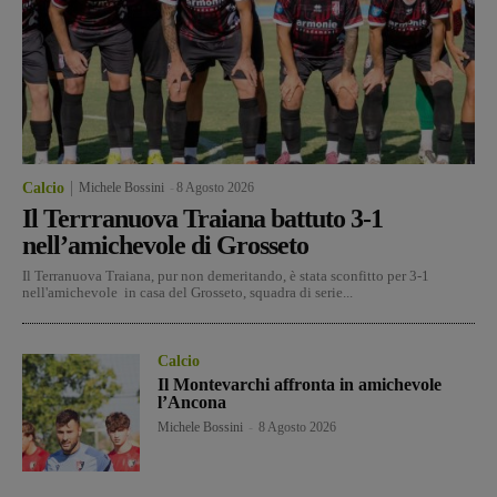
Calcio
Michele Bossini
-
8 Agosto 2026
Il Terrranuova Traiana battuto 3-1
nell’amichevole di Grosseto
Il Terranuova Traiana, pur non demeritando, è stata sconfitto per 3-1
nell'amichevole in casa del Grosseto, squadra di serie...
Calcio
Il Montevarchi affronta in amichevole
l’Ancona
Michele Bossini
-
8 Agosto 2026