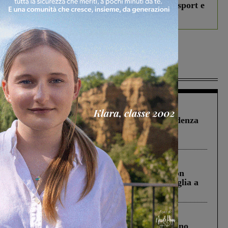
studenti coinvolti, torna il bando per lo sport e
debutta il podcast Estrair
Più lette
Figline Incisa Valdarno
1 Agosto 2026
Piscina di Figline finanziata oltre la scadenza
Pnrr, il gruppo di Fratelli d’Italia: “Un
ringraziamento al Governo”
Cronaca
3 Agosto 2026
Scomparso da una struttura di Castiglion
Fiorentino l’uomo che aveva ucciso la figlia a
Levane nel 2020
Cronaca
4 Agosto 2026
Un anno fa la strage in A1 in cui morirono