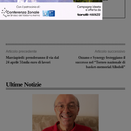
Gianni, Giulia e Franco. Lo schianto, il
processo, lo stop ai sorpassi fra tir....
Articolo precedente
Articolo successivo
Marciapiedi: prenderanno il via dal
Ozzano e Synergy festeggiano il
24 aprile 51mila euro di lavori
successo nel “Torneo nazionale di
basket-memorial Allodoli”
Ultime Notizie