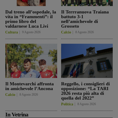
Dal treno all’ospedale, la
Il Terrranuova Traiana
vita in “Frammenti”: il
battuto 3-1
primo libro del
nell’amichevole di
valdarnese Luca Livi
Grosseto
Cultura
9 Agosto 2026
Calcio
8 Agosto 2026
Il Montevarchi affronta
Reggello, i consiglieri di
in amichevole l’Ancona
opposizione: “La TARI
2026 resta più alta di
Calcio
8 Agosto 2026
quella del 2022”
Politica
8 Agosto 2026
In Vetrina