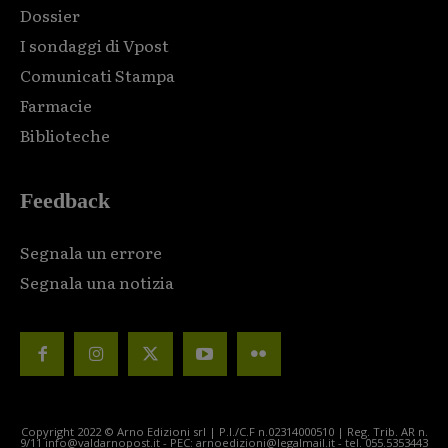
Dossier
I sondaggi di Vpost
Comunicati Stampa
Farmacie
Biblioteche
Feedback
Segnala un errore
Segnala una notizia
Copyright 2022 © Arno Edizioni srl | P.I./C.F n.02314000510 | Reg. Trib. AR n.
9/11 info@valdarnopost.it - PEC: arnoedizioni@legalmail.it - tel. 055.5353443