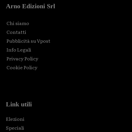
Arno Edizioni Srl
Chi siamo
Contatti
Pubblicità su Vpost
Info Legali
Privacy Policy
Cookie Policy
Html code here! Replace this with any non empty raw html
code and that's it.
Link utili
Elezioni
Speciali