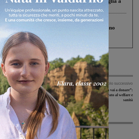
Fiorentino l’uomo che aveva ucciso la figlia a
Levane nel 2020
Cronaca
4 Agosto 2026
Un anno fa la strage in A1 in cui morirono
Gianni, Giulia e Franco. Lo schianto, il
processo, lo stop ai sorpassi fra tir....
Articolo precedente
Articolo successivo
Compostiere: a settembre parte il
“Vai al mare? Prima vai a donare”:
monitoraggio nell’area del Valdarno
l’invito dell’assessorato al welfare e
fiorentino. Ispettori in 1800 utenze
sanità
Ultime Notizie