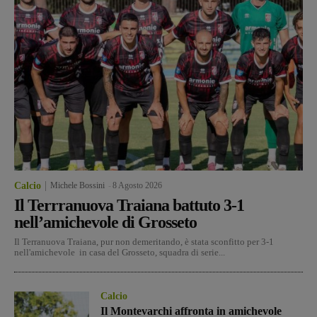
Calcio
Michele Bossini
-
8 Agosto 2026
Il Terrranuova Traiana battuto 3-1
nell’amichevole di Grosseto
Il Terranuova Traiana, pur non demeritando, è stata sconfitto per 3-1
nell'amichevole in casa del Grosseto, squadra di serie...
Calcio
Il Montevarchi affronta in amichevole