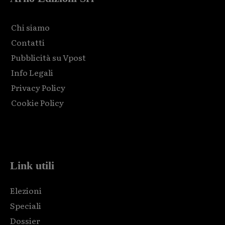
Chi siamo
Contatti
Pubblicità su Vpost
Info Legali
Privacy Policy
Cookie Policy
Html code here! Replace this with any non empty raw html
code and that's it.
Link utili
Elezioni
Speciali
Dossier