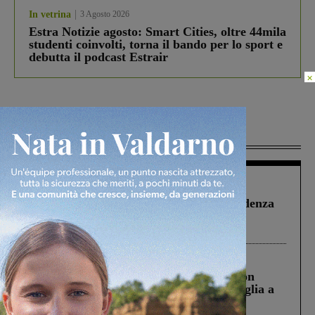
In vetrina
3 Agosto 2026
Estra Notizie agosto: Smart Cities, oltre 44mila
studenti coinvolti, torna il bando per lo sport e
debutta il podcast Estrair
×
Più lette
Figline Incisa Valdarno
1 Agosto 2026
Piscina di Figline finanziata oltre la scadenza
Pnrr, il gruppo di Fratelli d’Italia: “Un
ringraziamento al Governo”
Cronaca
3 Agosto 2026
Scomparso da una struttura di Castiglion
Fiorentino l’uomo che aveva ucciso la figlia a
Levane nel 2020