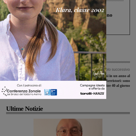
Cronaca
4 Agosto 2026
Un anno fa la strage in A1 in cui morirono
Gianni, Giulia e Franco. Lo schianto, il
processo, lo stop ai sorpassi fra tir....
Articolo precedente
Articolo successivo
Ex Toscana Tabacchi, riposizionati i
Più di 15mila accessi in un anno al
sigilli. Il sindaco: “Resta il sequestro
Pronto soccorso del Serristori: sono
del 2013, ma la situazione è
oltre 40 al giorno
complicata”
Ultime Notizie