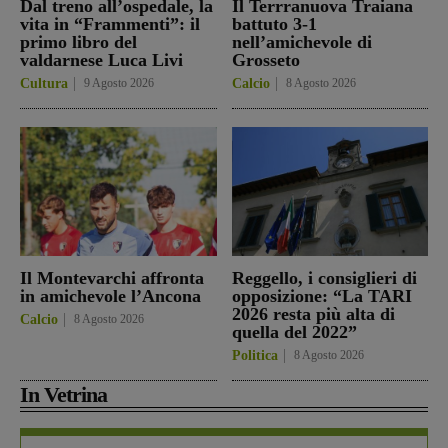
Dal treno all’ospedale, la
Il Terrranuova Traiana
vita in “Frammenti”: il
battuto 3-1
primo libro del
nell’amichevole di
valdarnese Luca Livi
Grosseto
Cultura
9 Agosto 2026
Calcio
8 Agosto 2026
Il Montevarchi affronta
Reggello, i consiglieri di
in amichevole l’Ancona
opposizione: “La TARI
2026 resta più alta di
Calcio
8 Agosto 2026
quella del 2022”
Politica
8 Agosto 2026
In Vetrina