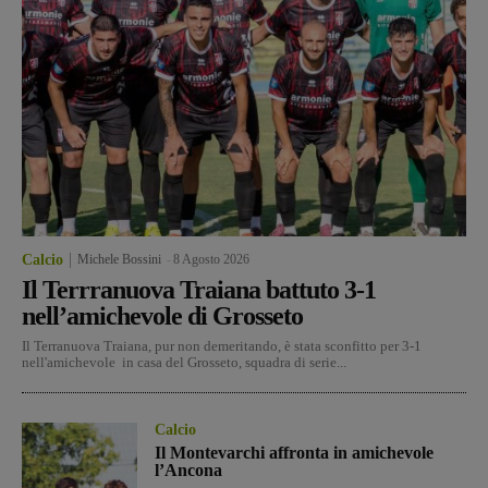
Calcio
Michele Bossini
-
8 Agosto 2026
Il Terrranuova Traiana battuto 3-1
nell’amichevole di Grosseto
Il Terranuova Traiana, pur non demeritando, è stata sconfitto per 3-1
nell'amichevole in casa del Grosseto, squadra di serie...
Calcio
Il Montevarchi affronta in amichevole
l’Ancona