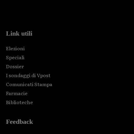
Html code here! Replace this with any non empty raw html
code and that's it.
Link utili
Elezioni
Speciali
Dossier
I sondaggi di Vpost
Comunicati Stampa
Farmacie
Biblioteche
Feedback