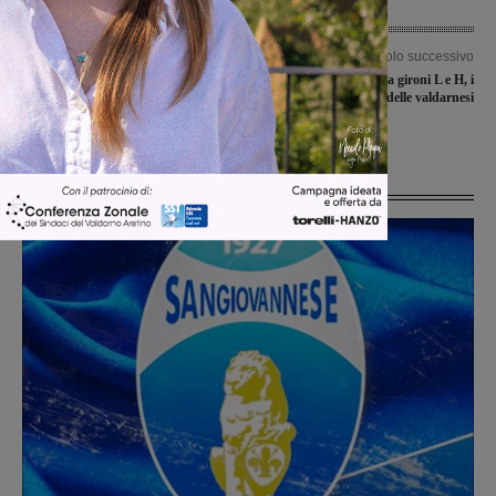
Articolo precedente
Articolo successivo
Violenza e minacce alla convivente: i
Seconda categoria gironi L e H, i
carabinieri denunciano un
risultati delle valdarnesi
quarantunenne
Ultime Notizie