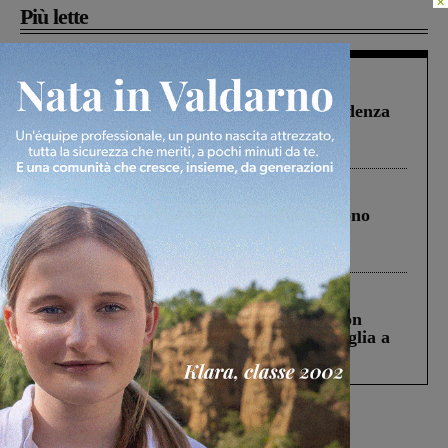
×
Più lette
Figline Incisa Valdarno
1 Agosto 2026
Piscina di Figline finanziata oltre la scadenza
Pnrr, il gruppo di Fratelli d’Italia: “Un
ringraziamento al Governo”
Cronaca
4 Agosto 2026
Un anno fa la strage in A1 in cui morirono
Gianni, Giulia e Franco. Lo schianto, il
processo, lo stop ai sorpassi fra tir....
Cronaca
3 Agosto 2026
Scomparso da una struttura di Castiglion
Fiorentino l’uomo che aveva ucciso la figlia a
Levane nel 2020