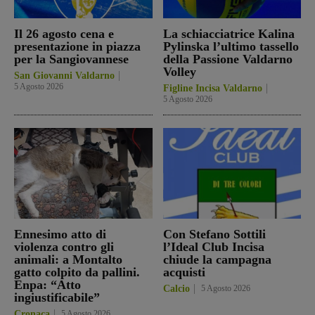
Il 26 agosto cena e
La schiacciatrice Kalina
presentazione in piazza
Pylinska l’ultimo tassello
per la Sangiovannese
della Passione Valdarno
Volley
San Giovanni Valdarno
5 Agosto 2026
Figline Incisa Valdarno
5 Agosto 2026
Ennesimo atto di
Con Stefano Sottili
violenza contro gli
l’Ideal Club Incisa
animali: a Montalto
chiude la campagna
gatto colpito da pallini.
acquisti
Enpa: “Atto
Calcio
5 Agosto 2026
ingiustificabile”
Cronaca
5 Agosto 2026