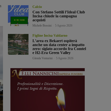
n
Calcio
Con Stefano Sottili l’Ideal Club
Incisa chiude la campagna
acquisti
Michele Bossini
-
5 Agosto 2026
Figline Incisa Valdarno
L’area ex Bekaert ospiterà
anche un data center a impatto
zero: siglato accordo fra Comtel
e H2-Era Green Valley
Glenda Venturini
-
5 Agosto 2026