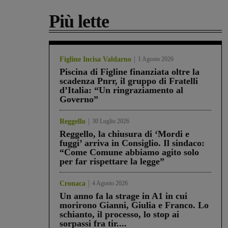
Più lette
Figline Incisa Valdarno
1 Agosto 2026
Piscina di Figline finanziata oltre la
scadenza Pnrr, il gruppo di Fratelli
d’Italia: “Un ringraziamento al
Governo”
Reggello
30 Luglio 2026
Reggello, la chiusura di ‘Mordi e
fuggi’ arriva in Consiglio. Il sindaco:
“Come Comune abbiamo agito solo
per far rispettare la legge”
Cronaca
4 Agosto 2026
Un anno fa la strage in A1 in cui
morirono Gianni, Giulia e Franco. Lo
schianto, il processo, lo stop ai
sorpassi fra tir....