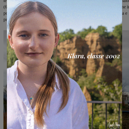
tecnici stanno operando alla posa di una tubazione DN 600 in acciaio
(60 centimetri di diametro rivestito in polietilene) e di una tubazione i
polietilene DN 355 (diametro di 35,5 centimetri) da esso contenuta e
protetta, che vengono inserite con la tecnica dello “spingitubo”.