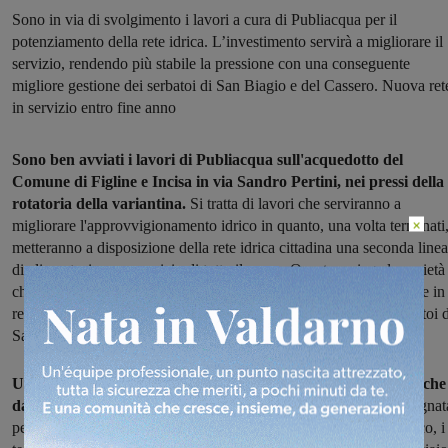
Sono in via di svolgimento i lavori a cura di Publiacqua per il
potenziamento della rete idrica. L’investimento servirà a migliorare il
servizio, rendendo più stabile la pressione con una conseguente
migliore gestione dei serbatoi di San Biagio e del Cassero. Nuova ret
in servizio entro fine anno
Sono ben avviati i lavori di Publiacqua sull'acquedotto del
Comune di Figline e Incisa in via Sandro Pertini, nei pressi della
rotatoria della variantina.
Si tratta di lavori che serviranno a
×
migliorare l'approvvigionamento idrico in quanto, una volta terminati
metteranno a disposizione della rete idrica cittadina una seconda linea
di alimentazione, a servizio di tutto il paese. Questo, spiega la società
che gestisce il servizio idrico, consentirà di garantire una pressione in
rete più costante con una conseguente migliore gestione dei serbatoi d
San Biagio e del Cassero.
Un investimento importante sia dal punto di vista economico che
da quello tecnologico.
Sul fronte dell'investimento, la cifra impegnat
per i lavori ammonta a 250mila euro; dal punto di vista tecnologico, i