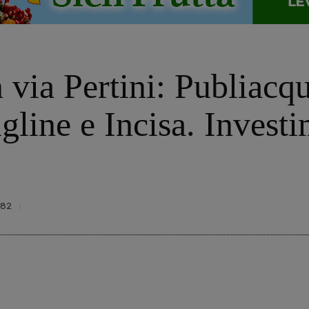
n via Pertini: Publiacq
igline e Incisa. Inves
482