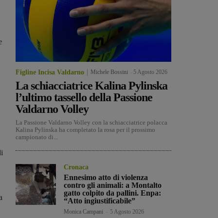
e
Figline Incisa Valdarno
Michele Bossini
-
5 Agosto 2026
La schiacciatrice Kalina Pylinska
l’ultimo tassello della Passione
Valdarno Volley
,
La Passione Valdarno Volley con la schiacciatrice polacca
Kalina Pylinska ha completato la rosa per il prossimo
campionato di...
i
Cronaca
Ennesimo atto di violenza
contro gli animali: a Montalto
gatto colpito da pallini. Enpa:
a
“Atto ingiustificabile”
Monica Campani
-
5 Agosto 2026